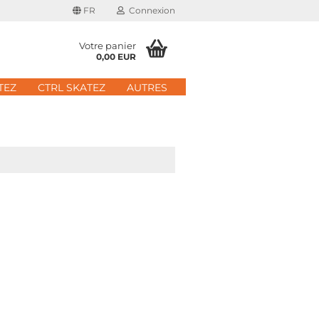
FR
Connexion
Votre panier
0,00 EUR
il
TEZ
CTRL SKATEZ
AUTRES
 de passe
 nouveau compte
e passe oublié?
Schnelle Anmeldung mit