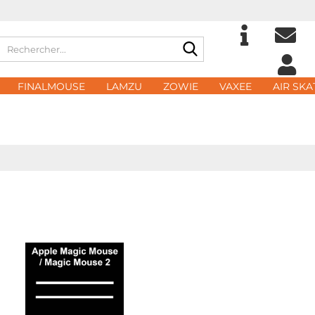
Rechercher...
Choisir la langue
eMa
FINALMOUSE
LAMZU
ZOWIE
VAXEE
AIR SKA
Domicile
Mot
Créer
Mot d