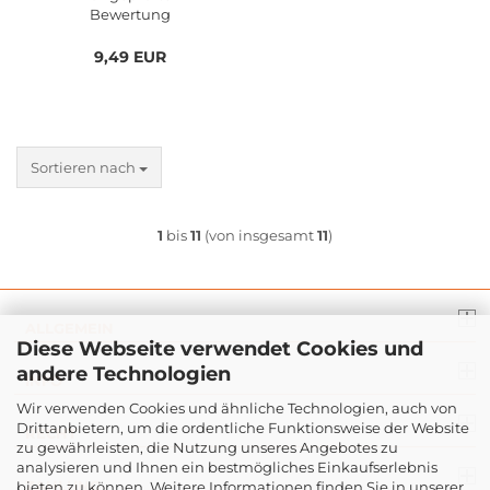
Bewertung
9,49 EUR
Sortieren nach
1
bis
11
(von insgesamt
11
)
ALLGEMEIN
Diese Webseite verwendet Cookies und
andere Technologien
INFO
Wir verwenden Cookies und ähnliche Technologien, auch von
Drittanbietern, um die ordentliche Funktionsweise der Website
RECHT
zu gewährleisten, die Nutzung unseres Angebotes zu
analysieren und Ihnen ein bestmögliches Einkaufserlebnis
ZAHLUNG
bieten zu können. Weitere Informationen finden Sie in unserer