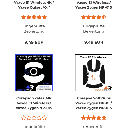
Vaxee E1 Wireless 4K /
Vaxee E1 Wireless /
Vaxee Outset AX /
Vaxee Zygen NP-01S
Vaxee Outset AX
Wireless / Vaxee Zygen
Wireless / Vaxee
NP-01 / Vaxee Outset
Outset AX 4k Wireless
AX / Vaxee Outset AX
ungeprüfte
ungeprüfte
Wireless
Bewertung
Bewertung
9,49 EUR
9,49 EUR
Corepad Skatez AIR
Corepad Soft Grips
Vaxee E1 Wireless /
Vaxee Zygen NP-01 /
Vaxee Zygen NP-01S
Vaxee Zygen NP-01S
Wireless / Vaxee Zygen
NP-01 / Vaxee Outset
AX / Vaxee Outset AX
ungeprüfte
ungeprüfte
Wireless