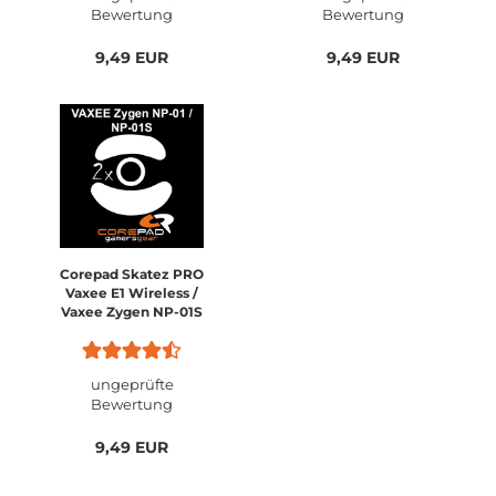
Bewertung
Bewertung
9,49 EUR
9,49 EUR
Corepad Skatez PRO
Vaxee E1 Wireless /
Vaxee Zygen NP-01S
Wireless / Vaxee Zygen
NP-01 / Vaxee Outset
AX / Vaxee Outset AX
ungeprüfte
Wireless
Bewertung
9,49 EUR