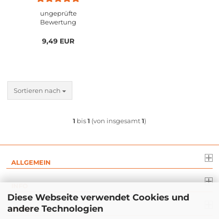
ungeprüfte
Bewertung
9,49 EUR
Sortieren nach
1
bis
1
(von insgesamt
1
)
ALLGEMEIN
INFO
Diese Webseite verwendet Cookies und
andere Technologien
RECHT