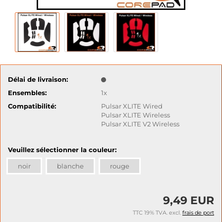
Délai de livraison:
Ensembles:
1x
Compatibilité:
Pulsar XLITE Wired
Pulsar XLITE Wireless
Pulsar XLITE V2 Wireless
Veuillez sélectionner la couleur:
noir
blanche
rouge
9,49 EUR
TTC 19% TVA. excl.
frais de port