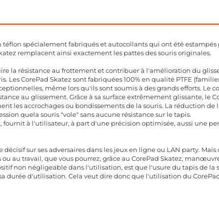
 téflon spécialement fabriqués et autocollants qui ont été estampés 
atez remplacent ainsi exactement les pattes des souris originales.
re la résistance au frottement et contribuer à l'amélioration du glis
ouris. Les CorePad Skatez sont fabriquées 100% en qualité PTFE (famil
ptionnelles, même lors qu'ils sont soumis à des grands efforts. Le co
stance au glissement. Grâce à sa surface extrêmement glissante, le C
t les accrochages ou bondissements de la souris. La réduction de la 
ression quela souris "vole" sans aucune résistance sur le tapis.
t, fournit à l'utilisateur, à part d'une précision optimisée, aussi une 
 décisif sur ses adversaires dans les jeux en ligne ou LAN party. Ma
us ou au travail, que vous pourrez, grâce au CorePad Skatez, manœuvre
ositif non négligeable dans l'utilisation, est que l'usure du tapis de l
sa durée d'utilisation. Cela veut dire donc que l'utilisation du Core