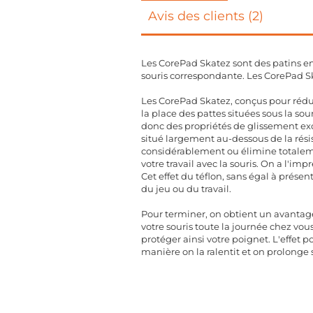
Avis des clients (2)
Les CorePad Skatez sont des patins en
souris correspondante. Les CorePad Sk
Les CorePad Skatez, conçus pour rédui
la place des pattes situées sous la s
donc des propriétés de glissement exce
situé largement au-dessous de la rési
considérablement ou élimine totalemen
votre travail avec la souris. On a l'imp
Cet effet du téflon, sans égal à présen
du jeu ou du travail.
Pour terminer, on obtient un avantage
votre souris toute la journée chez vo
protéger ainsi votre poignet. L'effet p
manière on la ralentit et on prolonge 