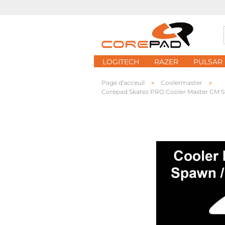
LOGITECH
RAZER
PULSAR
»
»
Page d'acceuil
Coolermaster
Corepad Skatez PRO Cooler Master CM St