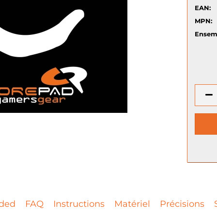
EAN:
MPN:
Ensem
ded
FAQ
Instructions
Matériel
Précisions