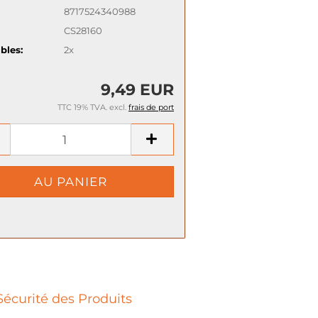
8717524340988
CS28160
bles:
2x
9,49 EUR
TTC 19% TVA. excl.
frais de port
Sécurité des Produits