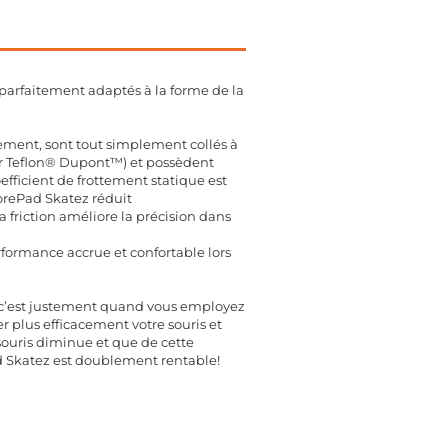
parfaitement adaptés à la forme de la
sement, sont tout simplement collés à
ier Teflon® Dupont™) et possèdent
efficient de frottement statique est
orePad Skatez réduit
friction améliore la précision dans
performance accrue et confortable lors
is c’est justement quand vous employez
r plus efficacement votre souris et
a souris diminue et que de cette
Pad Skatez est doublement rentable!