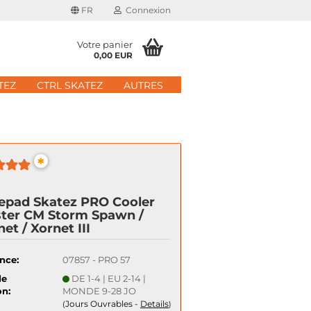
FR
Connexion
Votre panier
0,00 EUR
il
TEZ
CTRL SKATEZ
AUTRES
 de passe
*
epad Skatez PRO Cooler
 nouveau compte
ter CM Storm Spawn /
e passe oublié?
et / Xornet III
Schnelle Anmeldung mit
nce:
07857 - PRO 57
de
DE 1-4 | EU 2-14 |
on:
MONDE 9-28 JO
Jours Ouvrables -
Details
(
)