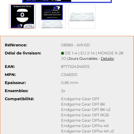
Référence:
08580 - AIR 651
Délai de livraison:
DE 1-4 | EU 2-14 | MONDE 9-28
JO
Jours Ouvrables -
Details
(
)
EAN:
8717524346515
MPN:
CSA6510
Epaisseur:
0,85 mm
Ensembles:
2x
Compatibilité:
Endgame Gear OP1
Endgame Gear OP1 8K
Endgame Gear OP1 8K v2
Endgame Gear OP1 RGB
Endgame Gear OP1we
Endgame Gear OP1w 4K
Endgame Gear OP1w 4K v2