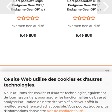
Corepad Soft Grips
Corepad Skatez CTRL
Endgame Gear OP1 /
Endgame Gear OP1 /
Endgame Gear OP1w /
Endgame Gear OP1w /
Endgame Gear OP1we /
Endgame Gear OP1we /
Endgame Gear OP1 RGB
Endgame Gear OP1 RGB
examen non audité
examen non audité
9,49 EUR
9,49 EUR
GENERAL
Ce site Web utilise des cookies et d'autres
technologies.
INFO
Nous utilisons des cookies et d'autres technologies, également
de fournisseurs tiers, pour assurer les fonctionnalités de base et
DROIT
analyser l'utilisation de notre site Web afin de vous offrir la
meilleure expérience d'achat possible. Vous pouvez trouver plus
PAIEMENT
d'informations dans notre
Avis de confidentialité
.