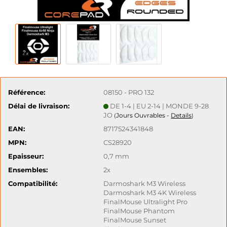
Référence:
08150 - PRO 132
Délai de livraison:
DE 1-4 | EU 2-14 | MONDE 9-28
JO
Jours Ouvrables -
Details
(
)
EAN:
8717524341848
MPN:
CS28920
Epaisseur:
0,7 mm
Ensembles:
2x
Compatibilité:
Darmoshark M3 Wireless
Darmoshark M3 4K Wireless
FinalMouse Ultralight Pro
FinalMouse Phantom
FinalMouse Sunset