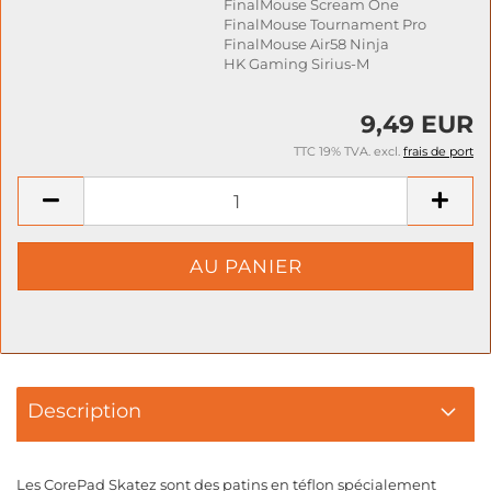
FinalMouse Scream One
FinalMouse Tournament Pro
FinalMouse Air58 Ninja
HK Gaming Sirius-M
9,49 EUR
TTC 19% TVA. excl.
frais de port
Description
Les CorePad Skatez sont des patins en téflon spécialement