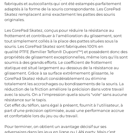
fabriqués et autocollants qui ont été estampés parfaitement
adaptés à la forme de la souris correspondante. Les CorePad
Skatez remplacent ainsi exactement les pattes des souris
originales.
Les CorePad Skatez, conçus pour réduire la résistance au
frottement et contribuer à l'amélioration du glissement, sont
tout simplement collés à la place des pattes situées sous la
souris. Les CorePad Skatez sont fabriquées 100% en
qualité PTFE (familier Teflon® Dupont™) et possèdent donc des
propriétés de glissement exceptionnelles, même lors qu'ils sont
soumis à des grands efforts. Le coefficient de frottement
statique est situé largement au-dessous de la résistance au
glissement. Grâce à sa surface extrêmement glissante, le
CorePad Skatez réduit considérablement ou élimine
totalement les accrochages ou bondissements de la souris. La
réduction de la friction améliore la précision dans votre travail
avec la souris. On a l'impression quela souris "vole" sans aucune
résistance sur le tapis.
Cet effet du téflon, sans égal à présent, fournit à l'utilisateur, à
part d'une précision optimisée, aussi une performance accrue
et confortable lors du jeu ou du travail.
Pour terminer, on obtient un avantage décisif sur ses
adversaires dans les jeux en ligne ou LAN party. Mais c’est