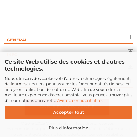
GENERAL
INFO
Ce site Web utilise des cookies et d'autres
technologies.
DROIT
Nous utilisons des cookies et d'autres technologies, également
de fournisseurs tiers, pour assurer les fonctionnalités de base et
PAIEMENT
analyser l'utilisation de notre site Web afin de vous offrir la
meilleure expérience d'achat possible. Vous pouvez trouver plus
d'informations dans notre
Avis de confidentialité
.
ANNULER COMMANDE
Accepter tout
© 2016-2026
Com-Tra.de
| Tous droits réservés
Plus d'information
Les noms de marque et logos sont la propriété des fabricants et
ne servent qu'à décrire les produits ou leur compatibilité