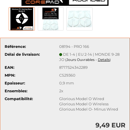
Référence:
08194 - PRO 166
Délai de livraison:
DE 1-4 | EU 2-14 | MONDE 9-28
JO
Jours Ouvrables -
Details
(
)
EAN:
8717524342289
MPN:
CS29360
Epaisseur:
0,9 mm
Ensembles:
2x
Compatibilité:
Glorious Model O Wired
Glorious Model O Wireless
Glorious Model O- Minus Wired
9,49 EUR