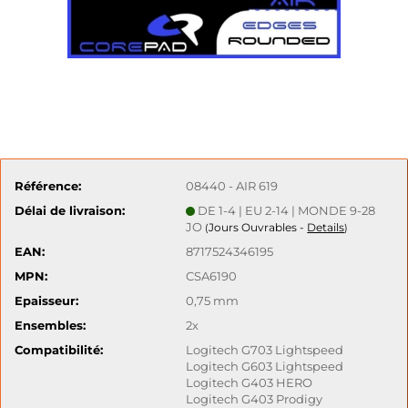
Référence:
08440 - AIR 619
Délai de livraison:
DE 1-4 | EU 2-14 | MONDE 9-28
JO
Jours Ouvrables -
Details
(
)
EAN:
8717524346195
MPN:
CSA6190
Epaisseur:
0,75 mm
Ensembles:
2x
Compatibilité:
Logitech G703 Lightspeed
Logitech G603 Lightspeed
Logitech G403 HERO
Logitech G403 Prodigy