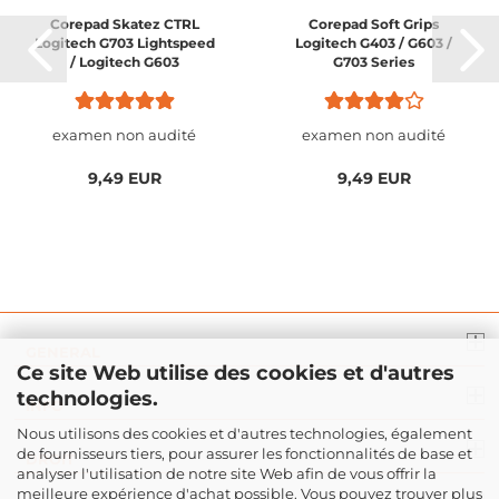
Corepad Skatez CTRL
Corepad Soft Grips
Logitech G703 Lightspeed
Logitech G403 / G603 /
/ Logitech G603
G703 Series
Lightspeed / Logitech
G403 HERO / Logitech
G403 Prodigy / Logitech...
examen non audité
examen non audité
9,49 EUR
9,49 EUR
GENERAL
Ce site Web utilise des cookies et d'autres
technologies.
INFO
Nous utilisons des cookies et d'autres technologies, également
de fournisseurs tiers, pour assurer les fonctionnalités de base et
DROIT
analyser l'utilisation de notre site Web afin de vous offrir la
meilleure expérience d'achat possible. Vous pouvez trouver plus