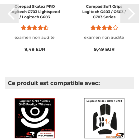
Corepad Skatez PRO
Corepad Soft Grips
Logitech G703 Lightspeed
Logitech G403 / G603 /
/ Logitech G603
G703 Series
Lightspeed / Logitech
G403 HERO / Logitech
G403 Prodigy / Logitech...
examen non audité
examen non audité
9,49 EUR
9,49 EUR
Ce produit est compatible avec: