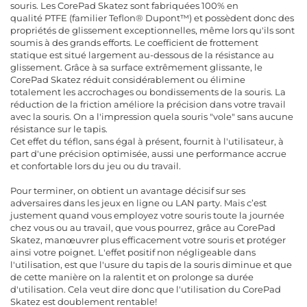
souris. Les CorePad Skatez sont fabriquées 100% en
qualité PTFE (familier Teflon® Dupont™) et possèdent donc des
propriétés de glissement exceptionnelles, même lors qu'ils sont
soumis à des grands efforts. Le coefficient de frottement
statique est situé largement au-dessous de la résistance au
glissement. Grâce à sa surface extrêmement glissante, le
CorePad Skatez réduit considérablement ou élimine
totalement les accrochages ou bondissements de la souris. La
réduction de la friction améliore la précision dans votre travail
avec la souris. On a l'impression quela souris "vole" sans aucune
résistance sur le tapis.
Cet effet du téflon, sans égal à présent, fournit à l'utilisateur, à
part d'une précision optimisée, aussi une performance accrue
et confortable lors du jeu ou du travail.
Pour terminer, on obtient un avantage décisif sur ses
adversaires dans les jeux en ligne ou LAN party. Mais c’est
justement quand vous employez votre souris toute la journée
chez vous ou au travail, que vous pourrez, grâce au CorePad
Skatez, manœuvrer plus efficacement votre souris et protéger
ainsi votre poignet. L'effet positif non négligeable dans
l'utilisation, est que l'usure du tapis de la souris diminue et que
de cette manière on la ralentit et on prolonge sa durée
d'utilisation. Cela veut dire donc que l'utilisation du CorePad
Skatez est doublement rentable!