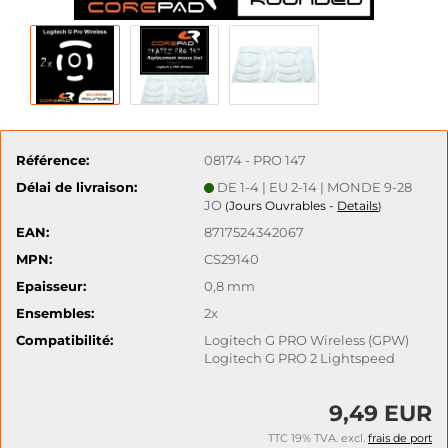
Référence:
08174 - PRO 147
Délai de livraison:
DE 1-4 | EU 2-14 | MONDE 9-28
JO
Jours Ouvrables -
Details
(
)
EAN:
8717524342067
MPN:
CS29140
Epaisseur:
0,8 mm
Ensembles:
2x
Compatibilité:
Logitech G PRO Wireless (GPW)
Logitech G PRO 2 Lightspeed
9,49 EUR
TTC 19% TVA. excl.
frais de port