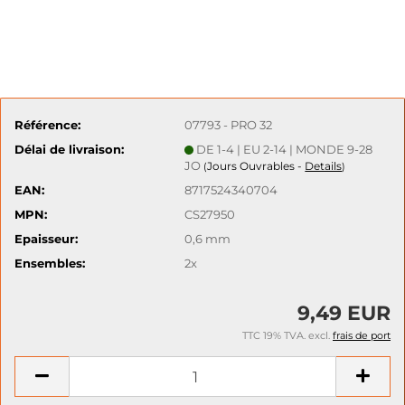
Référence:
07793 - PRO 32
Délai de livraison:
DE 1-4 | EU 2-14 | MONDE 9-28
JO
Jours Ouvrables -
Details
(
)
EAN:
8717524340704
MPN:
CS27950
Epaisseur:
0,6 mm
Ensembles:
2x
9,49 EUR
TTC 19% TVA. excl.
frais de port