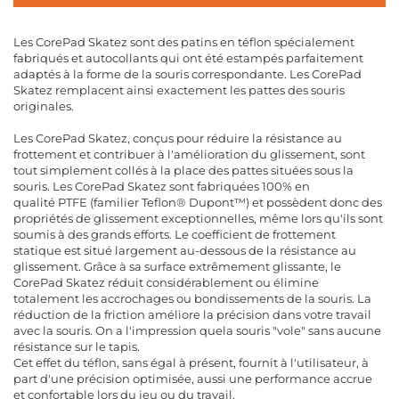
Les CorePad Skatez sont des patins en téflon spécialement
fabriqués et autocollants qui ont été estampés parfaitement
adaptés à la forme de la souris correspondante. Les CorePad
Skatez remplacent ainsi exactement les pattes des souris
originales.
Les CorePad Skatez, conçus pour réduire la résistance au
frottement et contribuer à l'amélioration du glissement, sont
tout simplement collés à la place des pattes situées sous la
souris. Les CorePad Skatez sont fabriquées 100% en
qualité PTFE (familier Teflon® Dupont™) et possèdent donc des
propriétés de glissement exceptionnelles, même lors qu'ils sont
soumis à des grands efforts. Le coefficient de frottement
statique est situé largement au-dessous de la résistance au
glissement. Grâce à sa surface extrêmement glissante, le
CorePad Skatez réduit considérablement ou élimine
totalement les accrochages ou bondissements de la souris. La
réduction de la friction améliore la précision dans votre travail
avec la souris. On a l'impression quela souris "vole" sans aucune
résistance sur le tapis.
Cet effet du téflon, sans égal à présent, fournit à l'utilisateur, à
part d'une précision optimisée, aussi une performance accrue
et confortable lors du jeu ou du travail.