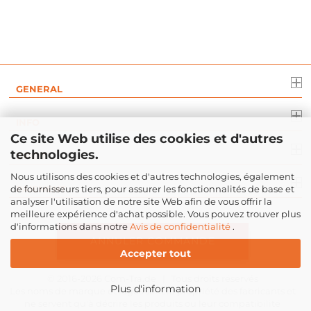
GENERAL
INFO
Ce site Web utilise des cookies et d'autres
technologies.
DROIT
Nous utilisons des cookies et d'autres technologies, également
de fournisseurs tiers, pour assurer les fonctionnalités de base et
PAIEMENT
analyser l'utilisation de notre site Web afin de vous offrir la
meilleure expérience d'achat possible. Vous pouvez trouver plus
d'informations dans notre
Avis de confidentialité
.
ANNULER COMMANDE
Accepter tout
© 2016-2026
Com-Tra.de
| Tous droits réservés
Plus d'information
Les noms de marque et logos sont la propriété des fabricants et
ne servent qu'à décrire les produits ou leur compatibilité