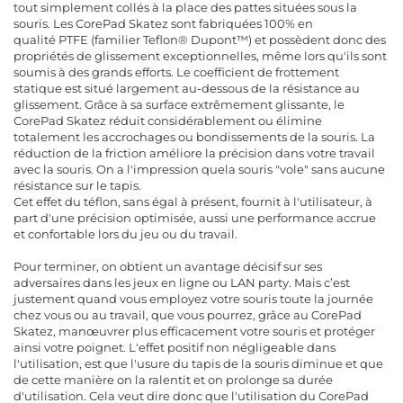
tout simplement collés à la place des pattes situées sous la
souris. Les CorePad Skatez sont fabriquées 100% en
qualité PTFE (familier Teflon® Dupont™) et possèdent donc des
propriétés de glissement exceptionnelles, même lors qu'ils sont
soumis à des grands efforts. Le coefficient de frottement
statique est situé largement au-dessous de la résistance au
glissement. Grâce à sa surface extrêmement glissante, le
CorePad Skatez réduit considérablement ou élimine
totalement les accrochages ou bondissements de la souris. La
réduction de la friction améliore la précision dans votre travail
avec la souris. On a l'impression quela souris "vole" sans aucune
résistance sur le tapis.
Cet effet du téflon, sans égal à présent, fournit à l'utilisateur, à
part d'une précision optimisée, aussi une performance accrue
et confortable lors du jeu ou du travail.
Pour terminer, on obtient un avantage décisif sur ses
adversaires dans les jeux en ligne ou LAN party. Mais c’est
justement quand vous employez votre souris toute la journée
chez vous ou au travail, que vous pourrez, grâce au CorePad
Skatez, manœuvrer plus efficacement votre souris et protéger
ainsi votre poignet. L'effet positif non négligeable dans
l'utilisation, est que l'usure du tapis de la souris diminue et que
de cette manière on la ralentit et on prolonge sa durée
d'utilisation. Cela veut dire donc que l'utilisation du CorePad