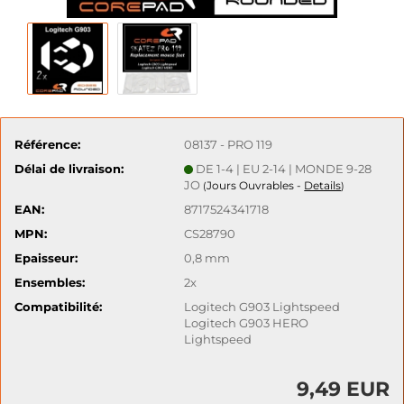
Référence:
08137 - PRO 119
Délai de livraison:
DE 1-4 | EU 2-14 | MONDE 9-28
JO
Jours Ouvrables -
Details
(
)
EAN:
8717524341718
MPN:
CS28790
Epaisseur:
0,8 mm
Ensembles:
2x
Compatibilité:
Logitech G903 Lightspeed
Logitech G903 HERO
Lightspeed
9,49 EUR