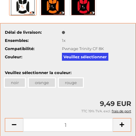
Délai de livraison:
Ensembles:
1x
Compatibilité:
Pwnage Trinity CF 8K
Couleur:
Veuillez sélectionner
Veuillez sélectionner la couleur:
noir
orange
rouge
9,49 EUR
TTC 19% TVA. excl.
frais de port