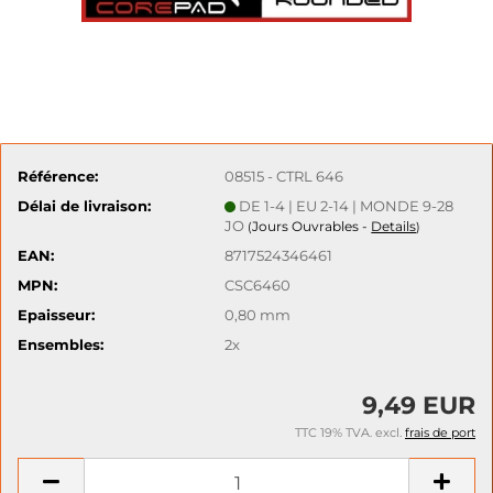
Référence:
08515 - CTRL 646
Délai de livraison:
DE 1-4 | EU 2-14 | MONDE 9-28
JO
Jours Ouvrables -
Details
(
)
EAN:
8717524346461
MPN:
CSC6460
Epaisseur:
0,80 mm
Ensembles:
2x
9,49 EUR
TTC 19% TVA. excl.
frais de port