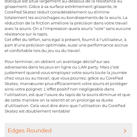
statique est situé largement au-dessous de la résistance au
glissement. Grâce à sa surface extrêmement glissante, le
CorePad Skatez réduit considérablement ou élimine
totalement les accrochages ou bondissements de la souris. La
réduction de la friction améliore la précision dans votre travail
avec la souris. On a l'impression quela souris "vole" sans aucune
résistance sur le tapis.
Cet effet du téflon, sans égal à présent, fournit à l'utilisateur, à
part d'une précision optimisée, aussi une performance accrue
et confortable lors du jeu ou du travail.
Pour terminer, on obtient un avantage décisif sur ses
adversaires dans les jeux en ligne ou LAN party. Mais c’est
justement quand vous employez votre souris toute la journée
chez vous ou au travail, que vous pourrez, grâce au CorePad
Skatez, manœuvrer plus efficacement votre souris et protéger
ainsi votre poignet. L'effet positif non négligeable dans
l'utilisation, est que l'usure du tapis de la souris diminue et que
de cette manière on la ralentit et on prolonge sa durée
d'utilisation. Cela veut dire donc que l'utilisation du CorePad
Skatez est doublement rentable!
Edges Rounded