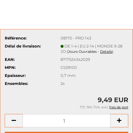
Référence:
08170 - PRO 143
Délai de livraison:
DE 1-4 | EU 2-14 | MONDE 9-28
JO
Jours Ouvrables -
Details
(
)
EAN:
8717524342029
MPN:
CS29100
Epaisseur:
0,7 mm
Ensembles:
2x
9,49 EUR
TTC 19% TVA. excl.
frais de port