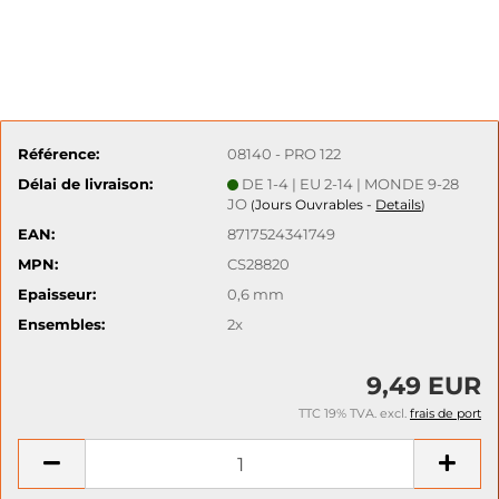
Référence:
08140 - PRO 122
Délai de livraison:
DE 1-4 | EU 2-14 | MONDE 9-28
JO
Jours Ouvrables -
Details
(
)
EAN:
8717524341749
MPN:
CS28820
Epaisseur:
0,6 mm
Ensembles:
2x
9,49 EUR
TTC 19% TVA. excl.
frais de port