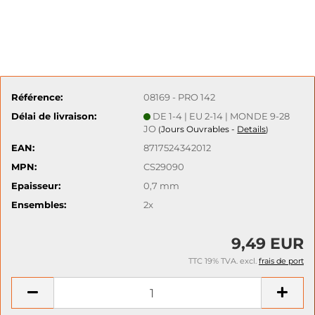
Référence:
08169 - PRO 142
Délai de livraison:
DE 1-4 | EU 2-14 | MONDE 9-28
JO
Jours Ouvrables -
Details
(
)
EAN:
8717524342012
MPN:
CS29090
Epaisseur:
0,7 mm
Ensembles:
2x
9,49 EUR
TTC 19% TVA. excl.
frais de port