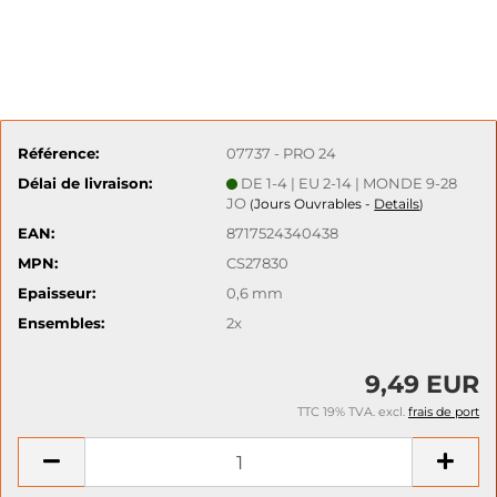
Référence:
07737 - PRO 24
Délai de livraison:
DE 1-4 | EU 2-14 | MONDE 9-28
JO
Jours Ouvrables -
Details
(
)
EAN:
8717524340438
MPN:
CS27830
Epaisseur:
0,6 mm
Ensembles:
2x
9,49 EUR
TTC 19% TVA. excl.
frais de port