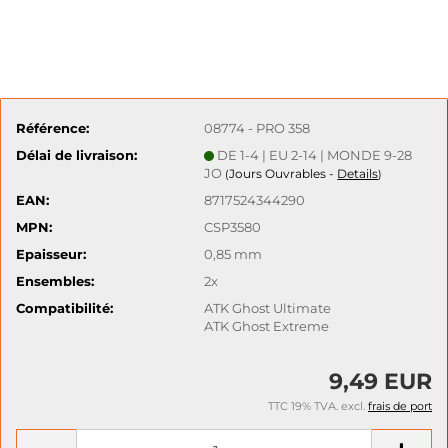
Référence:
08774 - PRO 358
Délai de livraison:
DE 1-4 | EU 2-14 | MONDE 9-28
JO
Jours Ouvrables -
Details
(
)
EAN:
8717524344290
MPN:
CSP3580
Epaisseur:
0,85 mm
Ensembles:
2x
Compatibilité:
ATK Ghost Ultimate
ATK Ghost Extreme
9,49 EUR
TTC 19% TVA. excl.
frais de port