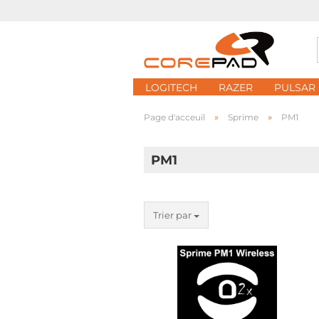
LOGITECH
RAZER
PULSAR
»
»
Page d'acceuil
Sprime
PM1
PM1
Trier par