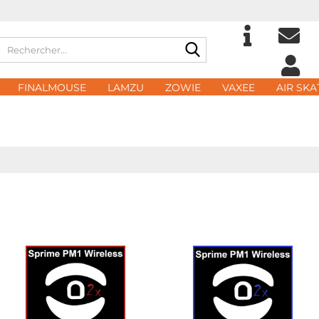
Rechercher...
Choisir la langue
eMa
FINALMOUSE
LAMZU
ZOWIE
VAXEE
AIR SKA
Domicile
Mot
Créer
Mot d