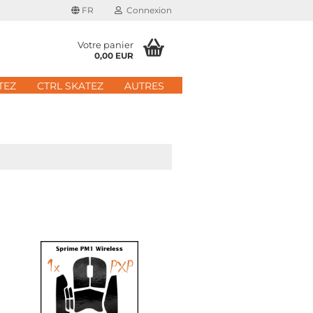
FR
Connexion
Votre panier
0,00 EUR
il
TEZ
CTRL SKATEZ
AUTRES
 de passe
 nouveau compte
e passe oublié?
Schnelle Anmeldung mit