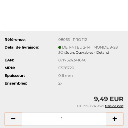
Référence:
08053 - PRO 112
Délai de livraison:
DE 1-4 | EU 2-14 | MONDE 9-28
JO
Jours Ouvrables -
Details
(
)
EAN:
8717524341640
MPN:
CS28720
Epaisseur:
0,6 mm
Ensembles:
2x
9,49 EUR
TTC 19% TVA. excl.
frais de port