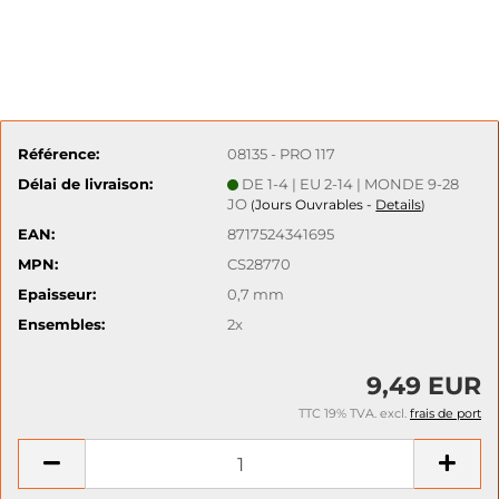
Référence:
08135 - PRO 117
Délai de livraison:
DE 1-4 | EU 2-14 | MONDE 9-28
JO
Jours Ouvrables -
Details
(
)
EAN:
8717524341695
MPN:
CS28770
Epaisseur:
0,7 mm
Ensembles:
2x
9,49 EUR
TTC 19% TVA. excl.
frais de port