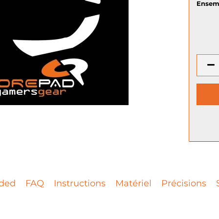
Ensem
ded
FAQ
Instructions
Matériel
Précisions