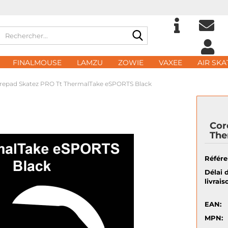
Rechercher...
Choisir la langue
eMa
FINALMOUSE
LAMZU
ZOWIE
VAXEE
AIR SKA
Domicile
repad Skatez PRO Tt ThermalTake eSPORTS Black
Mot
Cor
The
Créer
Référe
Mot d
Délai 
livrais
EAN:
MPN: