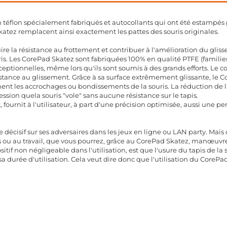
 téflon spécialement fabriqués et autocollants qui ont été estampés 
atez remplacent ainsi exactement les pattes des souris originales.
re la résistance au frottement et contribuer à l'amélioration du glis
ouris. Les CorePad Skatez sont fabriquées 100% en qualité PTFE (famil
ptionnelles, même lors qu'ils sont soumis à des grands efforts. Le co
stance au glissement. Grâce à sa surface extrêmement glissante, le C
t les accrochages ou bondissements de la souris. La réduction de la 
ression quela souris "vole" sans aucune résistance sur le tapis.
t, fournit à l'utilisateur, à part d'une précision optimisée, aussi une 
 décisif sur ses adversaires dans les jeux en ligne ou LAN party. Ma
us ou au travail, que vous pourrez, grâce au CorePad Skatez, manœuvre
ositif non négligeable dans l'utilisation, est que l'usure du tapis de l
sa durée d'utilisation. Cela veut dire donc que l'utilisation du Core