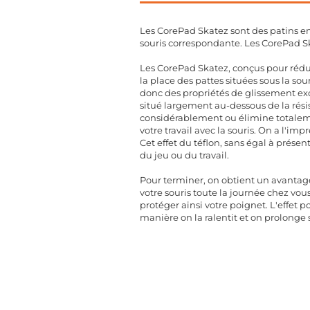
Les CorePad Skatez sont des patins en
souris correspondante. Les CorePad Sk
Les CorePad Skatez, conçus pour rédui
la place des pattes situées sous la s
donc des propriétés de glissement exce
situé largement au-dessous de la rési
considérablement ou élimine totalemen
votre travail avec la souris. On a l'imp
Cet effet du téflon, sans égal à présen
du jeu ou du travail.
Pour terminer, on obtient un avantage
votre souris toute la journée chez vo
protéger ainsi votre poignet. L'effet p
manière on la ralentit et on prolonge 