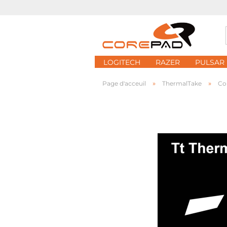
LOGITECH
RAZER
PULSAR
»
»
Page d'acceuil
ThermalTake
Co