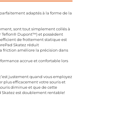
parfaitement adaptés à la forme de la
sement, sont tout simplement collés à
ier Teflon® Dupont™) et possèdent
efficient de frottement statique est
orePad Skatez réduit
friction améliore la précision dans
performance accrue et confortable lors
is c’est justement quand vous employez
r plus efficacement votre souris et
a souris diminue et que de cette
Pad Skatez est doublement rentable!