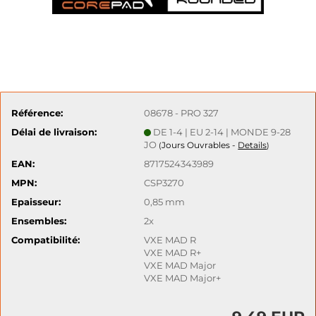
Référence:
08678 - PRO 327
Délai de livraison:
DE 1-4 | EU 2-14 | MONDE 9-28
JO
Jours Ouvrables -
Details
(
)
EAN:
8717524343989
MPN:
CSP3270
Epaisseur:
0,85 mm
Ensembles:
2x
Compatibilité:
VXE MAD R
VXE MAD R+
VXE MAD Major
VXE MAD Major+