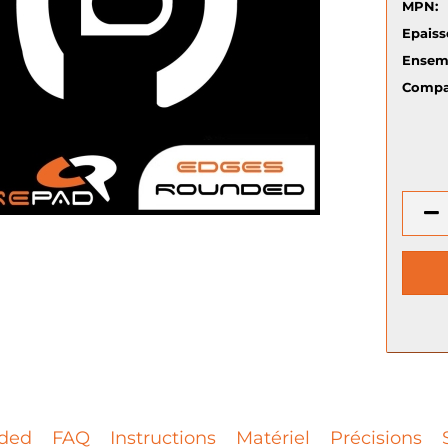
MPN:
Epaiss
Ensem
Compat
ded
FAQ
Instructions
Matériel
Précisions