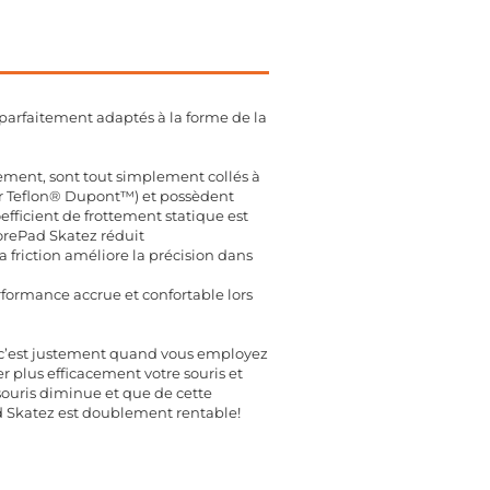
parfaitement adaptés à la forme de la
sement, sont tout simplement collés à
ier Teflon® Dupont™) et possèdent
efficient de frottement statique est
orePad Skatez réduit
friction améliore la précision dans
performance accrue et confortable lors
is c’est justement quand vous employez
r plus efficacement votre souris et
a souris diminue et que de cette
Pad Skatez est doublement rentable!