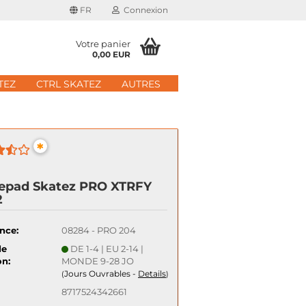
FR
Connexion
Votre panier
0,00 EUR
il
TEZ
CTRL SKATEZ
AUTRES
 de passe
*
epad Skatez PRO XTRFY
2
 nouveau compte
e passe oublié?
nce:
08284 - PRO 204
de
DE 1-4 | EU 2-14 |
Schnelle Anmeldung mit
on:
MONDE 9-28 JO
Jours Ouvrables -
Details
(
)
8717524342661