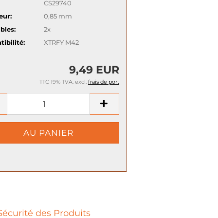
CS29740
eur:
0,85 mm
bles:
2x
ibilité:
XTRFY M42
9,49 EUR
TTC 19% TVA. excl.
frais de port
Sécurité des Produits