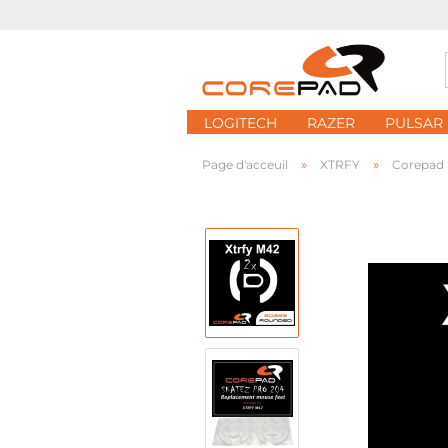
LOGITECH
RAZER
PULSAR
»
»
Page d'acceuil
XTRFY
Corepad