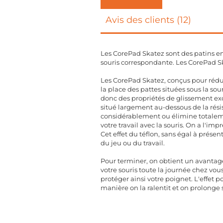
Avis des clients (12)
Les CorePad Skatez sont des patins en
souris correspondante. Les CorePad Sk
Les CorePad Skatez, conçus pour rédui
la place des pattes situées sous la s
donc des propriétés de glissement exce
situé largement au-dessous de la rési
considérablement ou élimine totalemen
votre travail avec la souris. On a l'imp
Cet effet du téflon, sans égal à présen
du jeu ou du travail.
Pour terminer, on obtient un avantage
votre souris toute la journée chez vo
protéger ainsi votre poignet. L'effet p
manière on la ralentit et on prolonge 