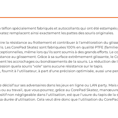
 téflon spécialement fabriqués et autocollants qui ont été estampés 
atez remplacent ainsi exactement les pattes des souris originales.
re la résistance au frottement et contribuer à l'amélioration du glis
ouris. Les CorePad Skatez sont fabriquées 100% en qualité PTFE (famil
ptionnelles, même lors qu'ils sont soumis à des grands efforts. Le co
stance au glissement. Grâce à sa surface extrêmement glissante, le C
t les accrochages ou bondissements de la souris. La réduction de la 
ression quela souris "vole" sans aucune résistance sur le tapis.
t, fournit à l'utilisateur, à part d'une précision optimisée, aussi une 
 décisif sur ses adversaires dans les jeux en ligne ou LAN party. Ma
us ou au travail, que vous pourrez, grâce au CorePad Skatez, manœuvre
ositif non négligeable dans l'utilisation, est que l'usure du tapis de l
sa durée d'utilisation. Cela veut dire donc que l'utilisation du Core