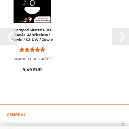
Corepad Skatez PRO
Zowie U2 Wireless /
Zowie FK2-DW / Zowie
ZA13-DW / Zowie S2-DW
examen non audité
9,49 EUR
GENERAL
INFO