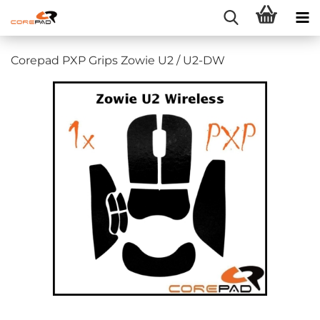
Corepad PXP Grips Zowie U2 / U2-DW