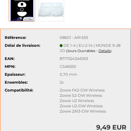
Référence:
08601 - AIR 655
Délai de livraison:
DE 1-4 | EU 2-14 | MONDE 9-28
JO
Jours Ouvrables -
Details
(
)
EAN:
8717524346553
MPN:
CSA6550
Epaisseur:
0,70 mm
Ensembles:
2x
Compatibilité:
Zowie FK2-DW Wireless
Zowie S2-DW Wireless
Zowie U2 Wireless
Zowie U2-DW Wireless
Zowie ZA13-DW Wireless
9,49 EUR