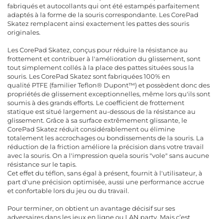
fabriqués et autocollants qui ont été estampés parfaitement
adaptés à la forme de la souris correspondante. Les CorePad
Skatez remplacent ainsi exactement les pattes des souris
originales.
Les CorePad Skatez, conçus pour réduire la résistance au
frottement et contribuer à l'amélioration du glissement, sont
tout simplement collés à la place des pattes situées sous la
souris. Les CorePad Skatez sont fabriquées 100% en
qualité PTFE (familier Teflon® Dupont™) et possèdent donc des
propriétés de glissement exceptionnelles, même lors qu'ils sont
soumis à des grands efforts. Le coefficient de frottement
statique est situé largement au-dessous de la résistance au
glissement. Grâce à sa surface extrêmement glissante, le
CorePad Skatez réduit considérablement ou élimine
totalement les accrochages ou bondissements de la souris. La
réduction de la friction améliore la précision dans votre travail
avec la souris. On a l'impression quela souris "vole" sans aucune
résistance sur le tapis.
Cet effet du téflon, sans égal à présent, fournit à l'utilisateur, à
part d'une précision optimisée, aussi une performance accrue
et confortable lors du jeu ou du travail.
Pour terminer, on obtient un avantage décisif sur ses
adversaires dans les jeux en ligne ou LAN party. Mais c’est