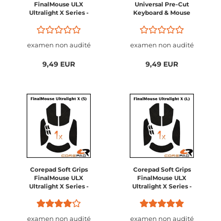
FinalMouse ULX
Universal Pre-Cut
Ultralight X Series -
Keyboard & Mouse
Guardian / Phantom /
Pro / Competition /
Prophecy / Sakura /
examen non audité
examen non audité
Frostlord (Size M =
Medium / Lion)
9,49 EUR
9,49 EUR
Corepad Soft Grips
Corepad Soft Grips
FinalMouse ULX
FinalMouse ULX
Ultralight X Series -
Ultralight X Series -
Guardian / Phantom /
Guardian / Phantom /
Pro / Competition /
Pro / Competition /
Prophecy / Sakura /
Prophecy / Sakura /
examen non audité
examen non audité
Frostlord (Size S =
Frostlord (Size L =