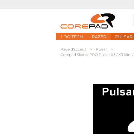
LOGITECH
RAZER
PULSAR
»
»
Page d'acceuil
Pulsar
Corepad Skatez PRO Pulsar X3 / X3 Mini /