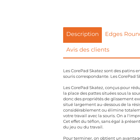
Description
Edges Roun
Avis des clients
Les CorePad Skatez sont des patins en
souris correspondante. Les CorePad Sk
Les CorePad Skatez, conçus pour rédui
la place des pattes situées sous la s
donc des propriétés de glissement exce
situé largement au-dessous de la rési
considérablement ou élimine totalemen
votre travail avec la souris. On a l'imp
Cet effet du téflon, sans égal à présen
du jeu ou du travail.
Pour terminer, on obtient un avantage