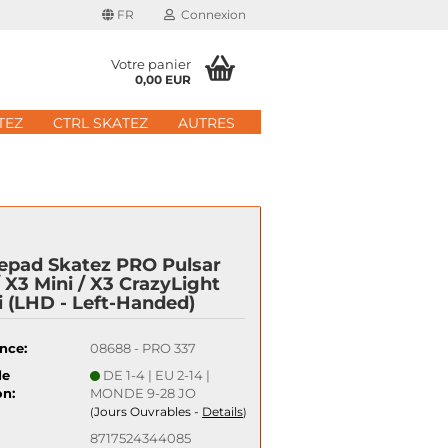
FR
Connexion
Votre panier
0,00 EUR
il
TEZ
CTRL SKATEZ
AUTRES
 de passe
epad Skatez PRO Pulsar
/ X3 Mini / X3 CrazyLight
 nouveau compte
i (LHD - Left-Handed)
e passe oublié?
nce:
08688 - PRO 337
Schnelle Anmeldung mit
de
DE 1-4 | EU 2-14 |
on:
MONDE 9-28 JO
Jours Ouvrables -
Details
(
)
8717524344085