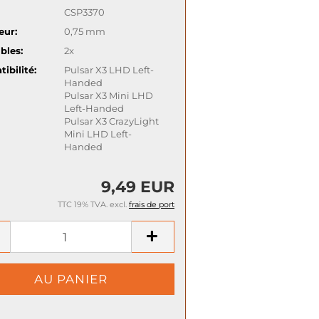
CSP3370
eur:
0,75 mm
bles:
2x
ibilité:
Pulsar X3 LHD Left-
Handed
Pulsar X3 Mini LHD
Left-Handed
Pulsar X3 CrazyLight
Mini LHD Left-
Handed
9,49 EUR
TTC 19% TVA. excl.
frais de port