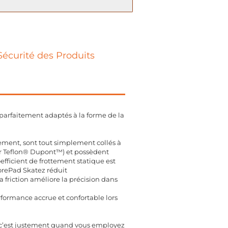
Sécurité des Produits
parfaitement adaptés à la forme de la
sement, sont tout simplement collés à
ier Teflon® Dupont™) et possèdent
efficient de frottement statique est
orePad Skatez réduit
friction améliore la précision dans
performance accrue et confortable lors
is c’est justement quand vous employez