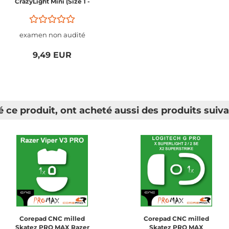
CrazyLight Mini (Size 1 -
LHD - Left Handed)
examen non audité
9,49 EUR
é ce produit, ont acheté aussi des produits suiva
Corepad CNC milled
Corepad CNC milled
Skatez PRO MAX Razer
Skatez PRO MAX