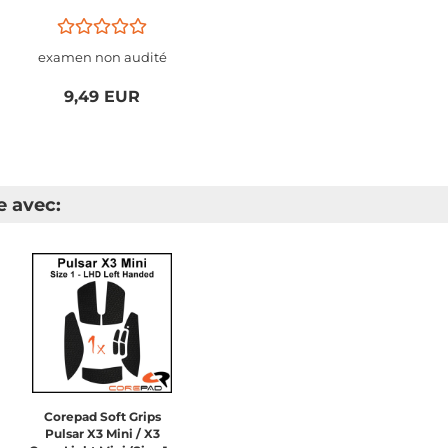
LHD - Left Handed)
examen non audité
9,49 EUR
e avec:
Corepad Soft Grips
Pulsar X3 Mini / X3