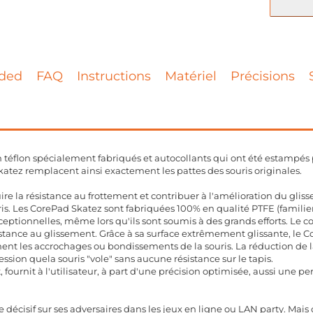
ded
FAQ
Instructions
Matériel
Précisions
 téflon spécialement fabriqués et autocollants qui ont été estampés 
atez remplacent ainsi exactement les pattes des souris originales.
re la résistance au frottement et contribuer à l'amélioration du glis
ouris. Les CorePad Skatez sont fabriquées 100% en qualité PTFE (famil
ptionnelles, même lors qu'ils sont soumis à des grands efforts. Le co
stance au glissement. Grâce à sa surface extrêmement glissante, le C
t les accrochages ou bondissements de la souris. La réduction de la 
ression quela souris "vole" sans aucune résistance sur le tapis.
t, fournit à l'utilisateur, à part d'une précision optimisée, aussi une 
 décisif sur ses adversaires dans les jeux en ligne ou LAN party. Ma