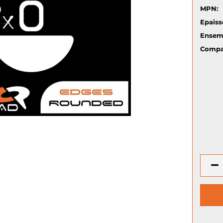
MPN:
Epaiss
Ensem
Compat