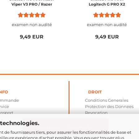
Viper V3 PRO / Razer
Logitech G PRO X2
Viper V3
SUPERSTRIKE / PRO X
SUPERLIGHT 2
examen non audité
examen non audité
9,49 EUR
9,49 EUR
NFO
DROIT
ommande
Conditions Generales
rvice
Protection des Donnees
ansport
Revocation
 technologies.
ANNULER COMMANDE
 de fournisseurs tiers, pour assurer les fonctionnalités de base et
 meilleure expérience d'achat possible. Vous pouvez trouver plus