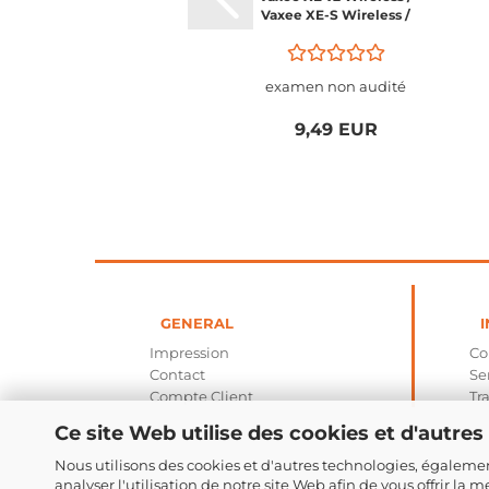
Vaxee XE-S Wireless /
Vaxee XE-S Wireless 4K
/ Vaxee XE-SL (left)
Wireless 4k
examen non audité
9,49 EUR
GENERAL
I
Impression
C
Contact
Se
Compte Client
Tr
Ce site Web utilise des cookies et d'autres
Nous utilisons des cookies et d'autres technologies, également
analyser l'utilisation de notre site Web afin de vous offrir la