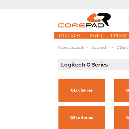
LOGITECH
RAZER
PULSAR
»
»
Page d'acceuil
Logitech
G Serie
Logitech G Series
G1xx Series
G
G6xx Series
G