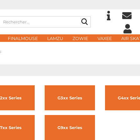
Rechercher...
Choisir la langue
eMa
FINALMOUSE
LAMZU
ZOWIE
VAXEE
AIR SKA
Domicile
s
Mot
Créer
2xx Series
G3xx Series
G4xx Seri
Mot d
7xx Series
G9xx Series