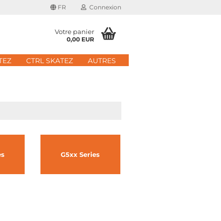
FR
Connexion
Votre panier
0,00 EUR
il
TEZ
CTRL SKATEZ
AUTRES
 de passe
 nouveau compte
es
G5xx Series
e passe oublié?
Schnelle Anmeldung mit