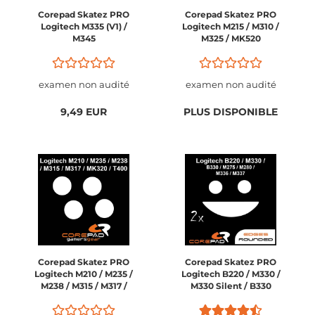
Corepad Skatez PRO
Corepad Skatez PRO
Logitech M335 (V1) /
Logitech M215 / M310 /
M345
M325 / MK520
examen non audité
examen non audité
9,49 EUR
PLUS DISPONIBLE
Corepad Skatez PRO
Corepad Skatez PRO
Logitech M210 / M235 /
Logitech B220 / M330 /
M238 / M315 / M317 /
M330 Silent / B330
MK320 / T400
Silent Plus / B330 /
M275 / M280 / M336 /