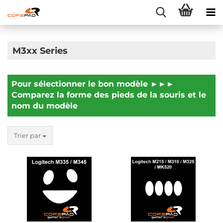
M3xx Series
Pour sélectionner le bon modèle ►►►
Comparez la forme des pieds de la souris et le
nom du modèle
Trier par