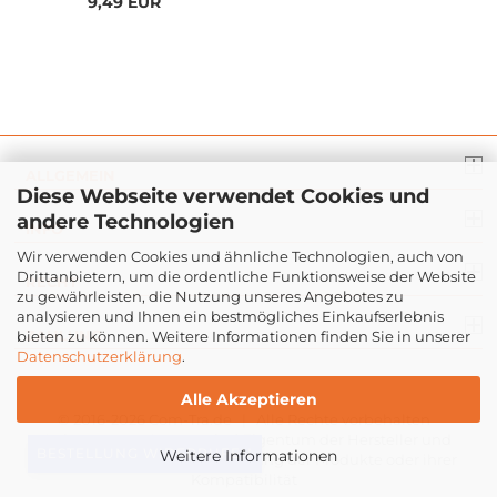
9,49 EUR
ALLGEMEIN
Diese Webseite verwendet Cookies und
andere Technologien
INFO
Wir verwenden Cookies und ähnliche Technologien, auch von
Drittanbietern, um die ordentliche Funktionsweise der Website
RECHT
zu gewährleisten, die Nutzung unseres Angebotes zu
analysieren und Ihnen ein bestmögliches Einkaufserlebnis
ZAHLUNG
bieten zu können. Weitere Informationen finden Sie in unserer
Datenschutzerklärung
.
Alle Akzeptieren
© 2016-2026
Com-Tra.de
| Alle Rechte vorbehalten
Markennamen & Logos sind Eigentum der Hersteller und
BESTELLUNG WIDERRUFEN
Weitere Informationen
dienen lediglich der Beschreibung der Produkte oder ihrer
Kompatibilität