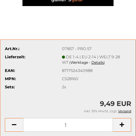
Art.Nr.:
07857 - PRO 57
Lieferzeit:
DE 1-4 | EU 2-14 | WELT 9-28
WT
Werktage -
Details
(
)
EAN:
8717524340988
MPN:
CS28160
Sets:
2x
9,49 EUR
inkl. 19% MwSt. zzgl.
Versand