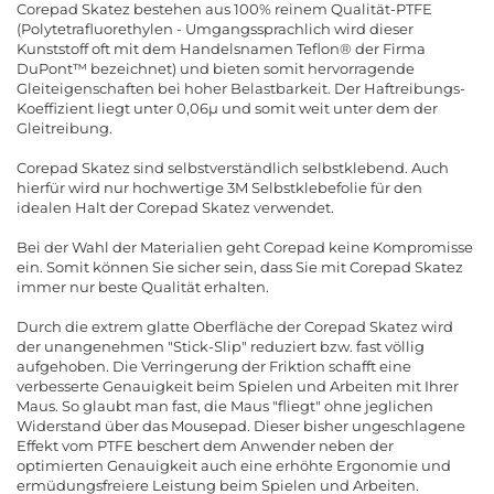
Corepad Skatez bestehen aus 100% reinem Qualität-PTFE
(Polytetrafluorethylen - Umgangssprachlich wird dieser
Kunststoff oft mit dem Handelsnamen Teflon® der Firma
DuPont™ bezeichnet) und bieten somit hervorragende
Gleiteigenschaften bei hoher Belastbarkeit. Der Haftreibungs-
Koeffizient liegt unter 0,06µ und somit weit unter dem der
Gleitreibung.
Corepad Skatez sind selbstverständlich selbstklebend. Auch
hierfür wird nur hochwertige 3M Selbstklebefolie für den
idealen Halt der Corepad Skatez verwendet.
Bei der Wahl der Materialien geht Corepad keine Kompromisse
ein. Somit können Sie sicher sein, dass Sie mit Corepad Skatez
immer nur beste Qualität erhalten.
Durch die extrem glatte Oberfläche der Corepad Skatez wird
der unangenehmen "Stick-Slip" reduziert bzw. fast völlig
aufgehoben. Die Verringerung der Friktion schafft eine
verbesserte Genauigkeit beim Spielen und Arbeiten mit Ihrer
Maus. So glaubt man fast, die Maus "fliegt" ohne jeglichen
Widerstand über das Mousepad. Dieser bisher ungeschlagene
Effekt vom PTFE beschert dem Anwender neben der
optimierten Genauigkeit auch eine erhöhte Ergonomie und
ermüdungsfreiere Leistung beim Spielen und Arbeiten.