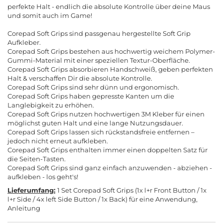
perfekte Halt - endlich die absolute Kontrolle über deine Maus
und somit auch im Game!
Corepad Soft Grips sind passgenau hergestellte Soft Grip
Aufkleber.
Corepad Soft Grips bestehen aus hochwertig weichem Polymer-
Gummi-Material mit einer speziellen Textur-Oberfläche.
Corepad Soft Grips absorbieren Handschweiß, geben perfekten
Halt & verschaffen Dir die absolute Kontrolle.
Corepad Soft Grips sind sehr dünn und ergonomisch.
Corepad Soft Grips haben gepresste Kanten um die
Langlebigkeit zu erhöhen.
Corepad Soft Grips nutzen hochwertigen 3M Kleber für einen
möglichst guten Halt und eine lange Nutzungsdauer.
Corepad Soft Grips lassen sich rückstandsfreie entfernen –
jedoch nicht erneut aufkleben.
Corepad Soft Grips enthalten immer einen doppelten Satz für
die Seiten-Tasten.
Corepad Soft Grips sind ganz einfach anzuwenden - abziehen -
aufkleben - los geht's!
Lieferumfang:
1 Set Corepad Soft Grips (1x l+r Front Button / 1x
l+r Side / 4x left Side Button / 1x Back) für eine Anwendung,
Anleitung