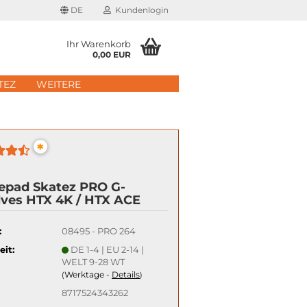
DE
Kundenlogin
Ihr Warenkorb
0,00 EUR
il
TEZ
WEITERE
wort
*
epad Skatez PRO G-
ves HTX 4K / HTX ACE
erstellen
rt vergessen?
:
08495 - PRO 264
eit:
DE 1-4 | EU 2-14 |
Schnelle Anmeldung mit
WELT 9-28 WT
Werktage -
Details
(
)
8717524343262