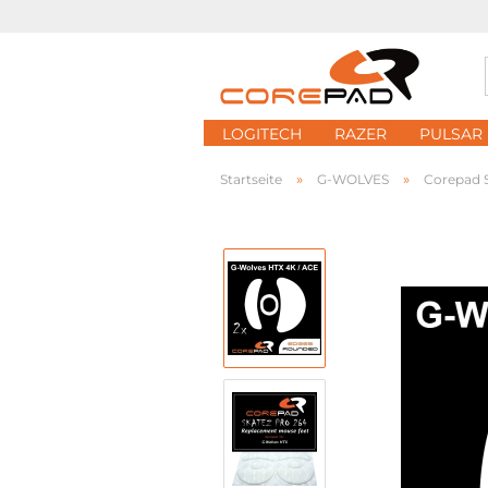
LOGITECH
RAZER
PULSAR
»
»
Startseite
G-WOLVES
Corepad 