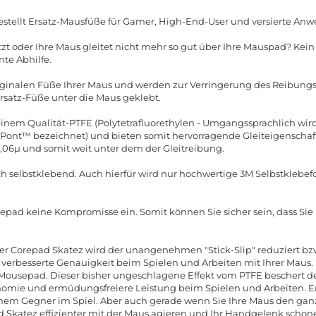
stellt Ersatz-Mausfüße für Gamer, High-End-User und versierte Anw
zt oder Ihre Maus gleitet nicht mehr so gut über Ihre Mauspad? Kei
nte Abhilfe.
riginalen Füße Ihrer Maus und werden zur Verringerung des Reibun
Ersatz-Füße unter die Maus geklebt.
nem Qualität-PTFE (Polytetrafluorethylen - Umgangssprachlich wird 
nt™ bezeichnet) und bieten somit hervorragende Gleiteigenschafte
0,06µ und somit weit unter dem der Gleitreibung.
ch selbstklebend. Auch hierfür wird nur hochwertige 3M Selbstklebefo
repad keine Kompromisse ein. Somit können Sie sicher sein, dass Si
er Corepad Skatez wird der unangenehmen "Stick-Slip" reduziert bzw.
e verbesserte Genauigkeit beim Spielen und Arbeiten mit Ihrer Maus. S
 Mousepad. Dieser bisher ungeschlagene Effekt vom PTFE beschert
omie und ermüdungsfreiere Leistung beim Spielen und Arbeiten. E
nem Gegner im Spiel. Aber auch gerade wenn Sie Ihre Maus den ganz
 Skatez effizienter mit der Maus agieren und Ihr Handgelenk schon