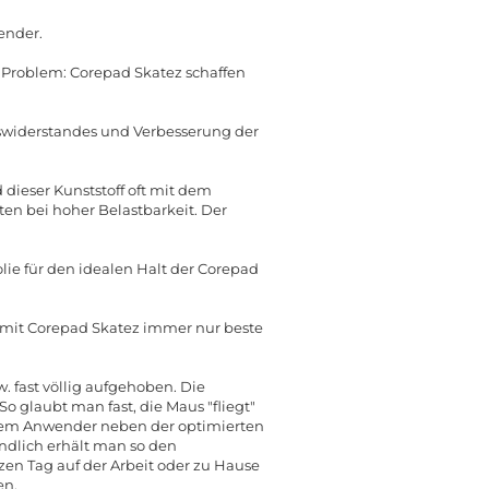
ender.
n Problem: Corepad Skatez schaffen
gswiderstandes und Verbesserung der
dieser Kunststoff oft mit dem
n bei hoher Belastbarkeit. Der
lie für den idealen Halt der Corepad
e mit Corepad Skatez immer nur beste
 fast völlig aufgehoben. Die
o glaubt man fast, die Maus "fliegt"
 dem Anwender neben der optimierten
ndlich erhält man so den
en Tag auf der Arbeit oder zu Hause
en.