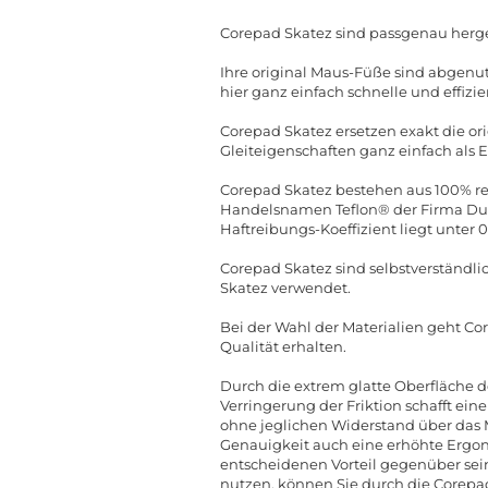
Corepad Skatez sind passgenau herge
Ihre original Maus-Füße sind abgenut
hier ganz einfach schnelle und effizie
Corepad Skatez ersetzen exakt die o
Gleiteigenschaften ganz einfach als 
Corepad Skatez bestehen aus 100% rei
Handelsnamen Teflon® der Firma DuPo
Haftreibungs-Koeffizient liegt unter 
Corepad Skatez sind selbstverständli
Skatez verwendet.
Bei der Wahl der Materialien geht Co
Qualität erhalten.
Durch die extrem glatte Oberfläche d
Verringerung der Friktion schafft ein
ohne jeglichen Widerstand über das
Genauigkeit auch eine erhöhte Ergon
entscheidenen Vorteil gegenüber sei
nutzen, können Sie durch die Corepad