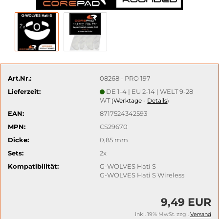
Art.Nr.:
08268 - PRO 197
Lieferzeit:
DE 1-4 | EU 2-14 | WELT 9-28
WT
Werktage -
Details
(
)
EAN:
8717524342593
MPN:
CS29670
Dicke:
0,85 mm
Sets:
2x
Kompatibilität:
G-WOLVES Hati S
G-WOLVES Hati S Wireless
9,49 EUR
inkl. 19% MwSt. zzgl.
Versand