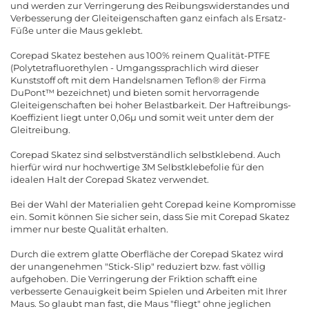
und werden zur Verringerung des Reibungswiderstandes und
Verbesserung der Gleiteigenschaften ganz einfach als Ersatz-
Füße unter die Maus geklebt.
Corepad Skatez bestehen aus 100% reinem Qualität-PTFE
(Polytetrafluorethylen - Umgangssprachlich wird dieser
Kunststoff oft mit dem Handelsnamen Teflon® der Firma
DuPont™ bezeichnet) und bieten somit hervorragende
Gleiteigenschaften bei hoher Belastbarkeit. Der Haftreibungs-
Koeffizient liegt unter 0,06µ und somit weit unter dem der
Gleitreibung.
Corepad Skatez sind selbstverständlich selbstklebend. Auch
hierfür wird nur hochwertige 3M Selbstklebefolie für den
idealen Halt der Corepad Skatez verwendet.
Bei der Wahl der Materialien geht Corepad keine Kompromisse
ein. Somit können Sie sicher sein, dass Sie mit Corepad Skatez
immer nur beste Qualität erhalten.
Durch die extrem glatte Oberfläche der Corepad Skatez wird
der unangenehmen "Stick-Slip" reduziert bzw. fast völlig
aufgehoben. Die Verringerung der Friktion schafft eine
verbesserte Genauigkeit beim Spielen und Arbeiten mit Ihrer
Maus. So glaubt man fast, die Maus "fliegt" ohne jeglichen