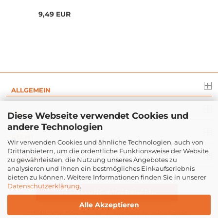
9,49 EUR
ALLGEMEIN
INFO
Diese Webseite verwendet Cookies und
andere Technologien
RECHT
Wir verwenden Cookies und ähnliche Technologien, auch von
Drittanbietern, um die ordentliche Funktionsweise der Website
zu gewährleisten, die Nutzung unseres Angebotes zu
ZAHLUNG
analysieren und Ihnen ein bestmögliches Einkaufserlebnis
bieten zu können. Weitere Informationen finden Sie in unserer
Datenschutzerklärung
.
BESTELLUNG WIDERRUFEN
Alle Akzeptieren
© 2016-2026
Com-Tra.de
| Alle Rechte vorbehalten