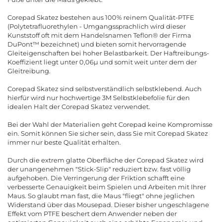
Corepad Skatez bestehen aus 100% reinem Qualität-PTFE
(Polytetrafluorethylen - Umgangssprachlich wird dieser
Kunststoff oft mit dem Handelsnamen Teflon® der Firma
DuPont™ bezeichnet) und bieten somit hervorragende
Gleiteigenschaften bei hoher Belastbarkeit. Der Haftreibungs-
Koeffizient liegt unter 0,06µ und somit weit unter dem der
Gleitreibung.
Corepad Skatez sind selbstverständlich selbstklebend. Auch
hierfür wird nur hochwertige 3M Selbstklebefolie für den
idealen Halt der Corepad Skatez verwendet.
Bei der Wahl der Materialien geht Corepad keine Kompromisse
ein. Somit können Sie sicher sein, dass Sie mit Corepad Skatez
immer nur beste Qualität erhalten.
Durch die extrem glatte Oberfläche der Corepad Skatez wird
der unangenehmen "Stick-Slip" reduziert bzw. fast völlig
aufgehoben. Die Verringerung der Friktion schafft eine
verbesserte Genauigkeit beim Spielen und Arbeiten mit Ihrer
Maus. So glaubt man fast, die Maus "fliegt" ohne jeglichen
Widerstand über das Mousepad. Dieser bisher ungeschlagene
Effekt vom PTFE beschert dem Anwender neben der