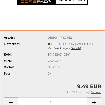
Art.Nr.:
08190 - PRO 162
Lieferzeit:
DE 1-4 | EU 2-14 | WELT 9-28
WT
Werktage -
Details
(
)
EAN:
8717524342241
MPN:
CS29320
Dicke:
0,6 mm
Sets:
2x
9,49 EUR
inkl. 19% MwSt. zzgl.
Versand