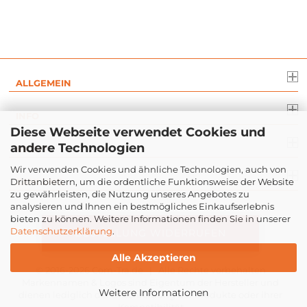
ALLGEMEIN
INFO
Diese Webseite verwendet Cookies und
andere Technologien
RECHT
Wir verwenden Cookies und ähnliche Technologien, auch von
Drittanbietern, um die ordentliche Funktionsweise der Website
ZAHLUNG
zu gewährleisten, die Nutzung unseres Angebotes zu
analysieren und Ihnen ein bestmögliches Einkaufserlebnis
bieten zu können. Weitere Informationen finden Sie in unserer
Datenschutzerklärung
.
BESTELLUNG WIDERRUFEN
Alle Akzeptieren
© 2016-2026
Com-Tra.de
| Alle Rechte vorbehalten
Markennamen & Logos sind Eigentum der Hersteller und
Weitere Informationen
dienen lediglich der Beschreibung der Produkte oder ihrer