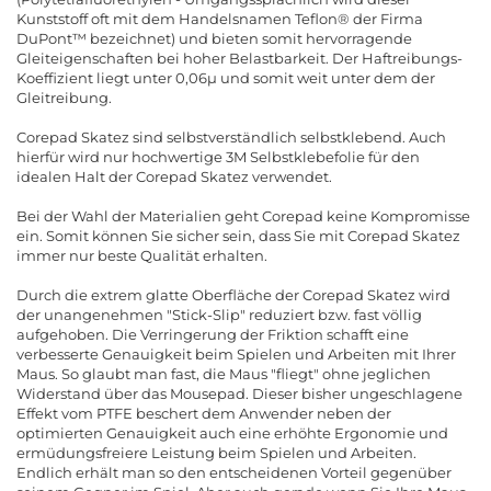
Kunststoff oft mit dem Handelsnamen Teflon® der Firma
DuPont™ bezeichnet) und bieten somit hervorragende
Gleiteigenschaften bei hoher Belastbarkeit. Der Haftreibungs-
Koeffizient liegt unter 0,06µ und somit weit unter dem der
Gleitreibung.
Corepad Skatez sind selbstverständlich selbstklebend. Auch
hierfür wird nur hochwertige 3M Selbstklebefolie für den
idealen Halt der Corepad Skatez verwendet.
Bei der Wahl der Materialien geht Corepad keine Kompromisse
ein. Somit können Sie sicher sein, dass Sie mit Corepad Skatez
immer nur beste Qualität erhalten.
Durch die extrem glatte Oberfläche der Corepad Skatez wird
der unangenehmen "Stick-Slip" reduziert bzw. fast völlig
aufgehoben. Die Verringerung der Friktion schafft eine
verbesserte Genauigkeit beim Spielen und Arbeiten mit Ihrer
Maus. So glaubt man fast, die Maus "fliegt" ohne jeglichen
Widerstand über das Mousepad. Dieser bisher ungeschlagene
Effekt vom PTFE beschert dem Anwender neben der
optimierten Genauigkeit auch eine erhöhte Ergonomie und
ermüdungsfreiere Leistung beim Spielen und Arbeiten.
Endlich erhält man so den entscheidenen Vorteil gegenüber