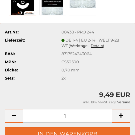
Art.Nr.:
08438 - PRO 244
Lieferzeit:
DE 1-4 | EU 2-14 | WELT 9-28
WT
Werktage -
Details
(
)
EAN:
8717524343064
MPN:
CS30500
Dicke:
0,70 mm
Sets:
2x
9,49 EUR
inkl. 19% MwSt. zzgl.
Versand