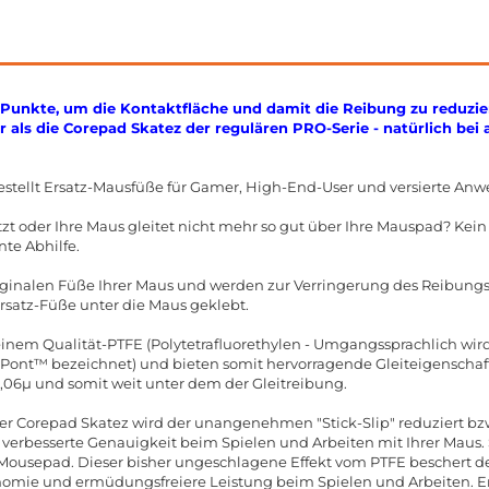
Punkte, um die Kontaktfläche und damit die Reibung zu reduzie
r als die Corepad Skatez der regulären PRO-Serie - natürlich bei
stellt Ersatz-Mausfüße für Gamer, High-End-User und versierte Anw
zt oder Ihre Maus gleitet nicht mehr so gut über Ihre Mauspad? Kei
nte Abhilfe.
riginalen Füße Ihrer Maus und werden zur Verringerung des Reibun
Ersatz-Füße unter die Maus geklebt.
nem Qualität-PTFE (Polytetrafluorethylen - Umgangssprachlich wird 
nt™ bezeichnet) und bieten somit hervorragende Gleiteigenschafte
0,06µ und somit weit unter dem der Gleitreibung.
er Corepad Skatez wird der unangenehmen "Stick-Slip" reduziert bzw.
e verbesserte Genauigkeit beim Spielen und Arbeiten mit Ihrer Maus. S
 Mousepad. Dieser bisher ungeschlagene Effekt vom PTFE beschert
omie und ermüdungsfreiere Leistung beim Spielen und Arbeiten. E