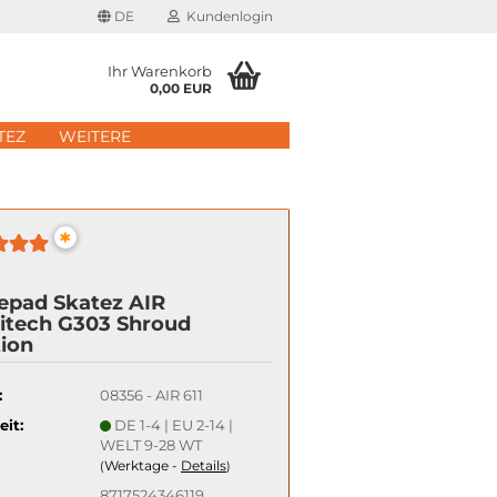
DE
Kundenlogin
Ihr Warenkorb
0,00 EUR
il
TEZ
WEITERE
wort
*
epad Skatez AIR
itech G303 Shroud
erstellen
tion
rt vergessen?
:
08356 - AIR 611
Schnelle Anmeldung mit
eit:
DE 1-4 | EU 2-14 |
WELT 9-28 WT
Werktage -
Details
(
)
8717524346119