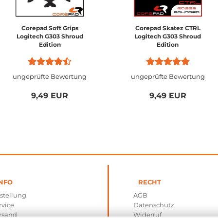
Corepad Soft Grips
Corepad Skatez CTRL
Logitech G303 Shroud
Logitech G303 Shroud
Edition
Edition
ungeprüfte Bewertung
ungeprüfte Bewertung
9,49 EUR
9,49 EUR
NFO
RECHT
stellung
AGB
rvice
Datenschutz
rsand
Widerruf