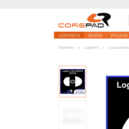
LOGITECH
RAZER
PULSAR
»
»
Startseite
Logitech
Corepad Ska