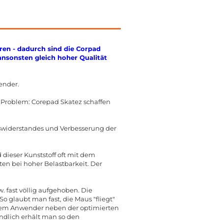
ren - dadurch sind die Corpad
 ansonsten gleich hoher Qualität
ender.
n Problem: Corepad Skatez schaffen
gswiderstandes und Verbesserung der
dieser Kunststoff oft mit dem
n bei hoher Belastbarkeit. Der
 fast völlig aufgehoben. Die
o glaubt man fast, die Maus "fliegt"
 dem Anwender neben der optimierten
ndlich erhält man so den