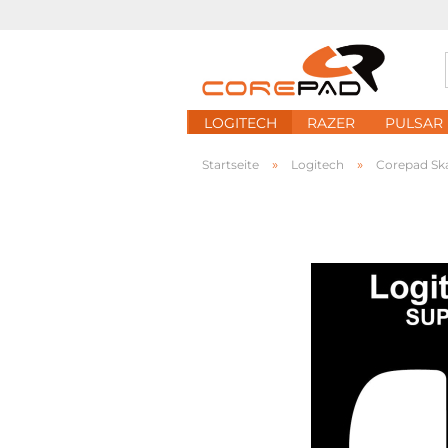
LOGITECH
RAZER
PULSAR
»
»
Startseite
Logitech
Corepad Sk