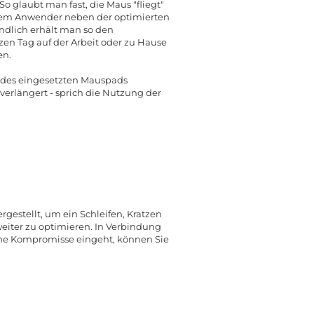
o glaubt man fast, die Maus "fliegt"
 dem Anwender neben der optimierten
ndlich erhält man so den
en Tag auf der Arbeit oder zu Hause
en.
ss des eingesetzten Mauspads
verlängert - sprich die Nutzung der
gestellt, um ein Schleifen, Kratzen
iter zu optimieren. In Verbindung
ine Kompromisse eingeht, können Sie