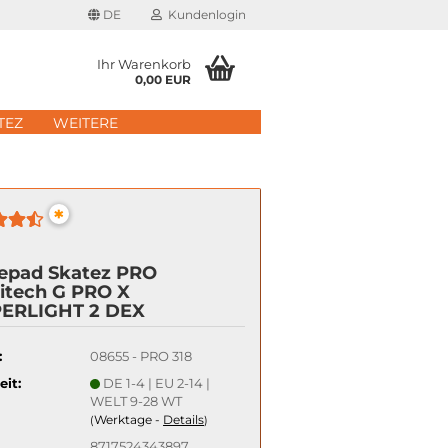
DE
Kundenlogin
Ihr Warenkorb
0,00 EUR
il
TEZ
WEITERE
wort
*
epad Skatez PRO
itech G PRO X
erstellen
ERLIGHT 2 DEX
rt vergessen?
:
08655 - PRO 318
Schnelle Anmeldung mit
eit:
DE 1-4 | EU 2-14 |
WELT 9-28 WT
Werktage -
Details
(
)
8717524343897