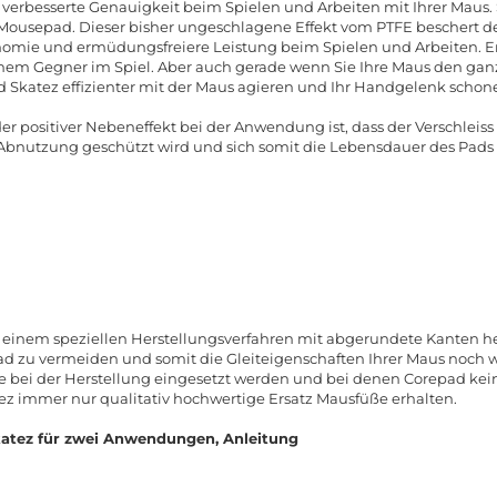
e verbesserte Genauigkeit beim Spielen und Arbeiten mit Ihrer Maus. S
 Mousepad. Dieser bisher ungeschlagene Effekt vom PTFE beschert
omie und ermüdungsfreiere Leistung beim Spielen und Arbeiten. E
nem Gegner im Spiel. Aber auch gerade wenn Sie Ihre Maus den ganz
 Skatez effizienter mit der Maus agieren und Ihr Handgelenk schon
der positiver Nebeneffekt bei der Anwendung ist, dass der Verschlei
r Abnutzung geschützt wird und sich somit die Lebensdauer des Pads 
 einem speziellen Herstellungsverfahren mit abgerundete Kanten her
zu vermeiden und somit die Gleiteigenschaften Ihrer Maus noch we
ie bei der Herstellung eingesetzt werden und bei denen Corepad ke
tez immer nur qualitativ hochwertige Ersatz Mausfüße erhalten.
atez für zwei Anwendungen, Anleitung