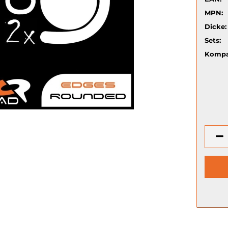
MPN:
Dicke:
Sets:
Kompat