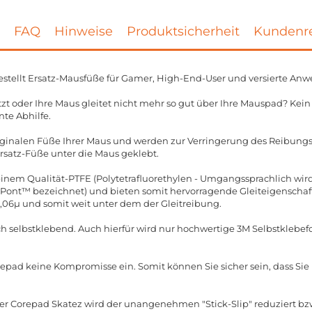
FAQ
Hinweise
Produktsicherheit
Kundenre
stellt Ersatz-Mausfüße für Gamer, High-End-User und versierte Anw
zt oder Ihre Maus gleitet nicht mehr so gut über Ihre Mauspad? Kei
nte Abhilfe.
riginalen Füße Ihrer Maus und werden zur Verringerung des Reibun
Ersatz-Füße unter die Maus geklebt.
nem Qualität-PTFE (Polytetrafluorethylen - Umgangssprachlich wird 
nt™ bezeichnet) und bieten somit hervorragende Gleiteigenschafte
0,06µ und somit weit unter dem der Gleitreibung.
ch selbstklebend. Auch hierfür wird nur hochwertige 3M Selbstklebefo
repad keine Kompromisse ein. Somit können Sie sicher sein, dass Si
er Corepad Skatez wird der unangenehmen "Stick-Slip" reduziert bzw.