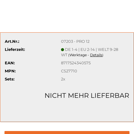
Art.Nr.:
07203 - PRO 12
Lieferzeit:
DE 1-4 | EU 2-14 | WELT 9-28
WT
Werktage -
Details
(
)
EAN:
8717524340575
MPN:
CS27710
Sets:
2x
NICHT MEHR LIEFERBAR