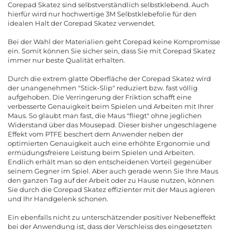
Corepad Skatez sind selbstverständlich selbstklebend. Auch
hierfür wird nur hochwertige 3M Selbstklebefolie für den
idealen Halt der Corepad Skatez verwendet.
Bei der Wahl der Materialien geht Corepad keine Kompromisse
ein. Somit können Sie sicher sein, dass Sie mit Corepad Skatez
immer nur beste Qualität erhalten.
Durch die extrem glatte Oberfläche der Corepad Skatez wird
der unangenehmen "Stick-Slip" reduziert bzw. fast völlig
aufgehoben. Die Verringerung der Friktion schafft eine
verbesserte Genauigkeit beim Spielen und Arbeiten mit Ihrer
Maus. So glaubt man fast, die Maus "fliegt" ohne jeglichen
Widerstand über das Mousepad. Dieser bisher ungeschlagene
Effekt vom PTFE beschert dem Anwender neben der
optimierten Genauigkeit auch eine erhöhte Ergonomie und
ermüdungsfreiere Leistung beim Spielen und Arbeiten.
Endlich erhält man so den entscheidenen Vorteil gegenüber
seinem Gegner im Spiel. Aber auch gerade wenn Sie Ihre Maus
den ganzen Tag auf der Arbeit oder zu Hause nutzen, können
Sie durch die Corepad Skatez effizienter mit der Maus agieren
und Ihr Handgelenk schonen.
Ein ebenfalls nicht zu unterschätzender positiver Nebeneffekt
bei der Anwendung ist, dass der Verschleiss des eingesetzten