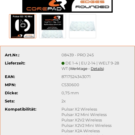
Art.Nr.:
08439 - PRO 245
Lieferzeit:
DE 1-4 | EU 2-14 | WELT 9-28
WT
Werktage -
Details
(
)
EAN:
8717524343071
MPN:
CS30600
Dicke:
0,75 mm
Sets:
2x
Kompatibilität:
Pulsar X2 Wireless
Pulsar X2 Mini Wireless
Pulsar X2V2 Wireless
Pulsar X2V2 Mini Wireless
Pulsar X2A Wireless