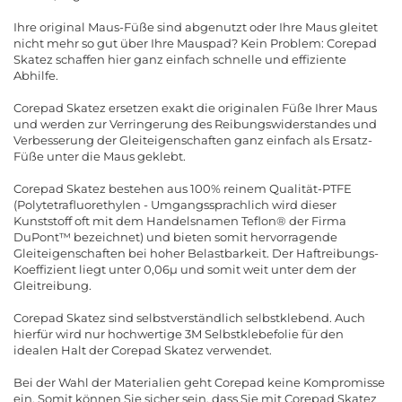
Ihre original Maus-Füße sind abgenutzt oder Ihre Maus gleitet
nicht mehr so gut über Ihre Mauspad? Kein Problem: Corepad
Skatez schaffen hier ganz einfach schnelle und effiziente
Abhilfe.
Corepad Skatez ersetzen exakt die originalen Füße Ihrer Maus
und werden zur Verringerung des Reibungswiderstandes und
Verbesserung der Gleiteigenschaften ganz einfach als Ersatz-
Füße unter die Maus geklebt.
Corepad Skatez bestehen aus 100% reinem Qualität-PTFE
(Polytetrafluorethylen - Umgangssprachlich wird dieser
Kunststoff oft mit dem Handelsnamen Teflon® der Firma
DuPont™ bezeichnet) und bieten somit hervorragende
Gleiteigenschaften bei hoher Belastbarkeit. Der Haftreibungs-
Koeffizient liegt unter 0,06µ und somit weit unter dem der
Gleitreibung.
Corepad Skatez sind selbstverständlich selbstklebend. Auch
hierfür wird nur hochwertige 3M Selbstklebefolie für den
idealen Halt der Corepad Skatez verwendet.
Bei der Wahl der Materialien geht Corepad keine Kompromisse
ein. Somit können Sie sicher sein, dass Sie mit Corepad Skatez