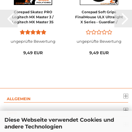
Corepad Skatez PRO
Corepad Soft Grips
Logitech MX Master 3 /
FinalMouse ULX Ultralight
Logitech MX Master 3S
X Series - Guardian /
Phantom / Pro /
Competition / Prophecy /
Sakura / Frostlord...
ungeprüfte Bewertung
ungeprüfte Bewertung
9,49 EUR
9,49 EUR
ALLGEMEIN
INFO
Diese Webseite verwendet Cookies und
andere Technologien
RECHT