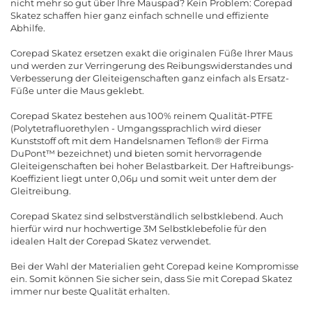
nicht mehr so gut über Ihre Mauspad? Kein Problem: Corepad
Skatez schaffen hier ganz einfach schnelle und effiziente
Abhilfe.
Corepad Skatez ersetzen exakt die originalen Füße Ihrer Maus
und werden zur Verringerung des Reibungswiderstandes und
Verbesserung der Gleiteigenschaften ganz einfach als Ersatz-
Füße unter die Maus geklebt.
Corepad Skatez bestehen aus 100% reinem Qualität-PTFE
(Polytetrafluorethylen - Umgangssprachlich wird dieser
Kunststoff oft mit dem Handelsnamen Teflon® der Firma
DuPont™ bezeichnet) und bieten somit hervorragende
Gleiteigenschaften bei hoher Belastbarkeit. Der Haftreibungs-
Koeffizient liegt unter 0,06µ und somit weit unter dem der
Gleitreibung.
Corepad Skatez sind selbstverständlich selbstklebend. Auch
hierfür wird nur hochwertige 3M Selbstklebefolie für den
idealen Halt der Corepad Skatez verwendet.
Bei der Wahl der Materialien geht Corepad keine Kompromisse
ein. Somit können Sie sicher sein, dass Sie mit Corepad Skatez
immer nur beste Qualität erhalten.