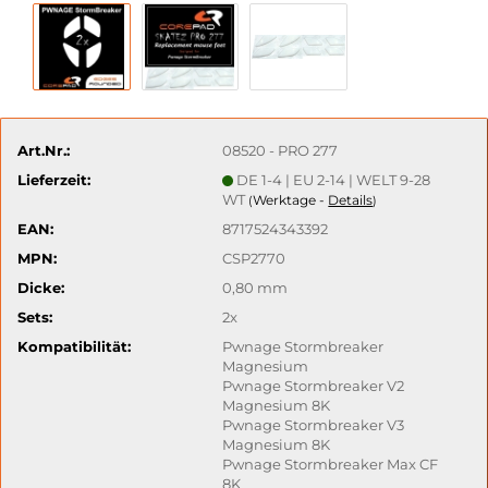
Art.Nr.:
08520 - PRO 277
Lieferzeit:
DE 1-4 | EU 2-14 | WELT 9-28
WT
Werktage -
Details
(
)
EAN:
8717524343392
MPN:
CSP2770
Dicke:
0,80 mm
Sets:
2x
Kompatibilität:
Pwnage Stormbreaker
Magnesium
Pwnage Stormbreaker V2
Magnesium 8K
Pwnage Stormbreaker V3
Magnesium 8K
Pwnage Stormbreaker Max CF
8K