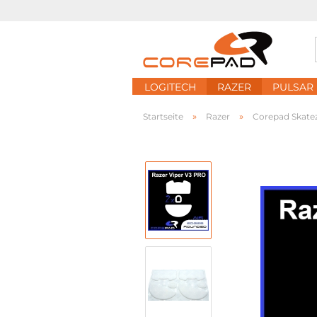
LOGITECH
RAZER
PULSAR
»
»
Startseite
Razer
Corepad Skatez