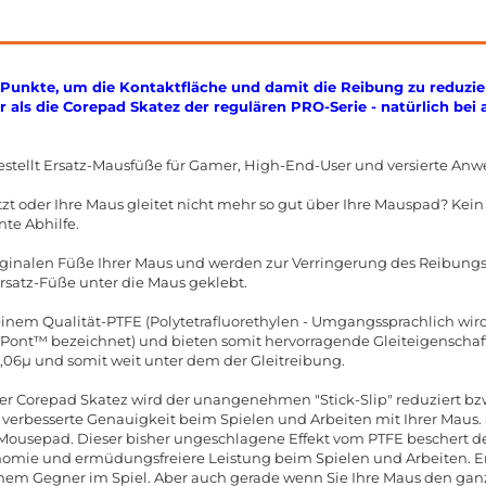
Punkte, um die Kontaktfläche und damit die Reibung zu reduzie
r als die Corepad Skatez der regulären PRO-Serie - natürlich bei
stellt Ersatz-Mausfüße für Gamer, High-End-User und versierte Anw
zt oder Ihre Maus gleitet nicht mehr so gut über Ihre Mauspad? Kei
nte Abhilfe.
riginalen Füße Ihrer Maus und werden zur Verringerung des Reibun
Ersatz-Füße unter die Maus geklebt.
nem Qualität-PTFE (Polytetrafluorethylen - Umgangssprachlich wird 
nt™ bezeichnet) und bieten somit hervorragende Gleiteigenschafte
0,06µ und somit weit unter dem der Gleitreibung.
er Corepad Skatez wird der unangenehmen "Stick-Slip" reduziert bzw.
e verbesserte Genauigkeit beim Spielen und Arbeiten mit Ihrer Maus. S
 Mousepad. Dieser bisher ungeschlagene Effekt vom PTFE beschert
omie und ermüdungsfreiere Leistung beim Spielen und Arbeiten. E
nem Gegner im Spiel. Aber auch gerade wenn Sie Ihre Maus den ganz