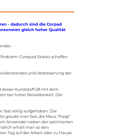
ren - dadurch sind die Corpad
 ansonsten gleich hoher Qualität
ender.
n Problem: Corepad Skatez schaffen
gswiderstandes und Verbesserung der
dieser Kunststoff oft mit dem
n bei hoher Belastbarkeit. Der
 fast völlig aufgehoben. Die
o glaubt man fast, die Maus "fliegt"
 dem Anwender neben der optimierten
ndlich erhält man so den
en Tag auf der Arbeit oder zu Hause