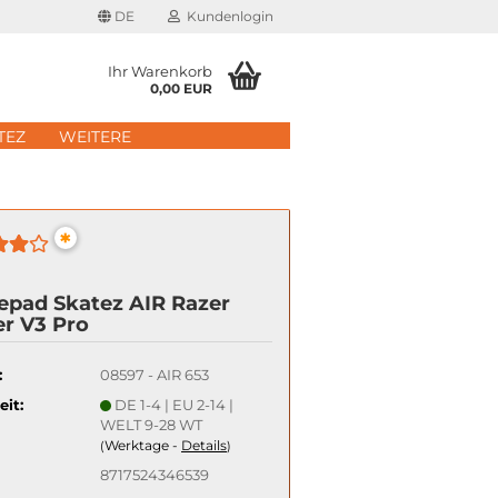
DE
Kundenlogin
Ihr Warenkorb
0,00 EUR
il
TEZ
WEITERE
wort
*
epad Skatez AIR Razer
er V3 Pro
erstellen
rt vergessen?
:
08597 - AIR 653
eit:
DE 1-4 | EU 2-14 |
Schnelle Anmeldung mit
WELT 9-28 WT
Werktage -
Details
(
)
8717524346539