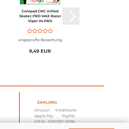
Corepad CNC milled
Corepad CNC milled
Skatez PRO MAX Razer
Skatez PRO MAX
Viper V4 PRO
Logitech G PRO X2
SUPERSTRIKE / PRO 
SUPERLIGHT 2
ungeprüfte Bewertung
ungeprüfte Bewertu
9,49 EUR
9,49 EUR
ZAHLUNG
Amazon Kreditkarte
Apple Pay PayPal
iDEAL SOFORT SEPA