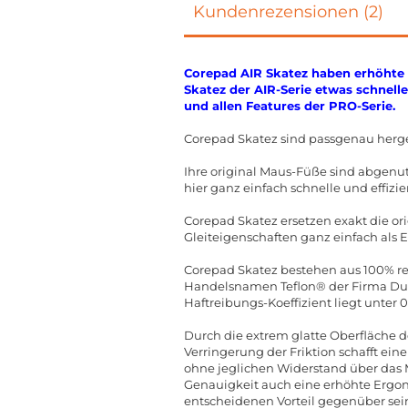
Kundenrezensionen (2)
Corepad AIR Skatez haben erhöhte 
Skatez der AIR-Serie etwas schnelle
und allen Features der PRO-Serie.
Corepad Skatez sind passgenau herge
Ihre original Maus-Füße sind abgenut
hier ganz einfach schnelle und effizie
Corepad Skatez ersetzen exakt die o
Gleiteigenschaften ganz einfach als 
Corepad Skatez bestehen aus 100% rei
Handelsnamen Teflon® der Firma DuPo
Haftreibungs-Koeffizient liegt unter 
Durch die extrem glatte Oberfläche d
Verringerung der Friktion schafft ein
ohne jeglichen Widerstand über das
Genauigkeit auch eine erhöhte Ergon
entscheidenen Vorteil gegenüber sei