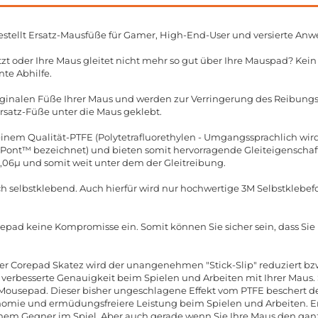
stellt Ersatz-Mausfüße für Gamer, High-End-User und versierte Anw
zt oder Ihre Maus gleitet nicht mehr so gut über Ihre Mauspad? Kei
nte Abhilfe.
riginalen Füße Ihrer Maus und werden zur Verringerung des Reibun
Ersatz-Füße unter die Maus geklebt.
nem Qualität-PTFE (Polytetrafluorethylen - Umgangssprachlich wird 
nt™ bezeichnet) und bieten somit hervorragende Gleiteigenschafte
0,06µ und somit weit unter dem der Gleitreibung.
ch selbstklebend. Auch hierfür wird nur hochwertige 3M Selbstklebefo
repad keine Kompromisse ein. Somit können Sie sicher sein, dass Si
er Corepad Skatez wird der unangenehmen "Stick-Slip" reduziert bzw.
e verbesserte Genauigkeit beim Spielen und Arbeiten mit Ihrer Maus. S
 Mousepad. Dieser bisher ungeschlagene Effekt vom PTFE beschert
omie und ermüdungsfreiere Leistung beim Spielen und Arbeiten. E
nem Gegner im Spiel. Aber auch gerade wenn Sie Ihre Maus den ganz