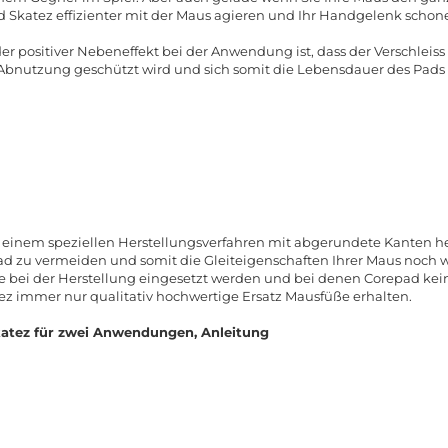
 Skatez effizienter mit der Maus agieren und Ihr Handgelenk schon
der positiver Nebeneffekt bei der Anwendung ist, dass der Verschlei
r Abnutzung geschützt wird und sich somit die Lebensdauer des Pads 
 einem speziellen Herstellungsverfahren mit abgerundete Kanten her
zu vermeiden und somit die Gleiteigenschaften Ihrer Maus noch we
ie bei der Herstellung eingesetzt werden und bei denen Corepad ke
tez immer nur qualitativ hochwertige Ersatz Mausfüße erhalten.
atez für zwei Anwendungen, Anleitung