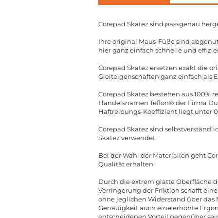
Corepad Skatez sind passgenau herge
Ihre original Maus-Füße sind abgenut
hier ganz einfach schnelle und effizie
Corepad Skatez ersetzen exakt die o
Gleiteigenschaften ganz einfach als 
Corepad Skatez bestehen aus 100% rei
Handelsnamen Teflon® der Firma DuPo
Haftreibungs-Koeffizient liegt unter 
Corepad Skatez sind selbstverständli
Skatez verwendet.
Bei der Wahl der Materialien geht Co
Qualität erhalten.
Durch die extrem glatte Oberfläche d
Verringerung der Friktion schafft ein
ohne jeglichen Widerstand über das
Genauigkeit auch eine erhöhte Ergon
entscheidenen Vorteil gegenüber sei