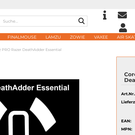
Suche...
Sprache auswählen
E-Ma
FINALMOUSE
LAMZU
ZOWIE
VAXEE
AIR SKA
Lieferland
z PRO Razer DeathAdder Essential
Pass
Cor
Dea
Konto 
Art.Nr.
Passwo
Lieferz
EAN:
MPN: