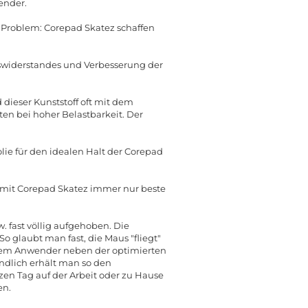
ender.
n Problem: Corepad Skatez schaffen
gswiderstandes und Verbesserung der
dieser Kunststoff oft mit dem
n bei hoher Belastbarkeit. Der
lie für den idealen Halt der Corepad
e mit Corepad Skatez immer nur beste
 fast völlig aufgehoben. Die
o glaubt man fast, die Maus "fliegt"
 dem Anwender neben der optimierten
ndlich erhält man so den
en Tag auf der Arbeit oder zu Hause
en.