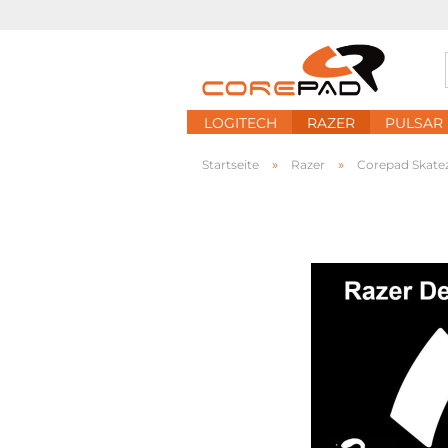
LOGITECH
RAZER
PULSAR
»
»
Startseite
Razer
Corepad Skate