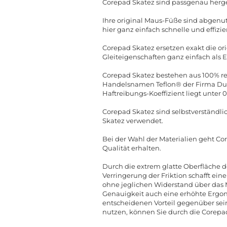
Corepad Skatez sind passgenau herge
Ihre original Maus-Füße sind abgenut
hier ganz einfach schnelle und effizie
Corepad Skatez ersetzen exakt die o
Gleiteigenschaften ganz einfach als 
Corepad Skatez bestehen aus 100% rei
Handelsnamen Teflon® der Firma DuPo
Haftreibungs-Koeffizient liegt unter 
Corepad Skatez sind selbstverständli
Skatez verwendet.
Bei der Wahl der Materialien geht Co
Qualität erhalten.
Durch die extrem glatte Oberfläche d
Verringerung der Friktion schafft ein
ohne jeglichen Widerstand über das
Genauigkeit auch eine erhöhte Ergon
entscheidenen Vorteil gegenüber sei
nutzen, können Sie durch die Corepad