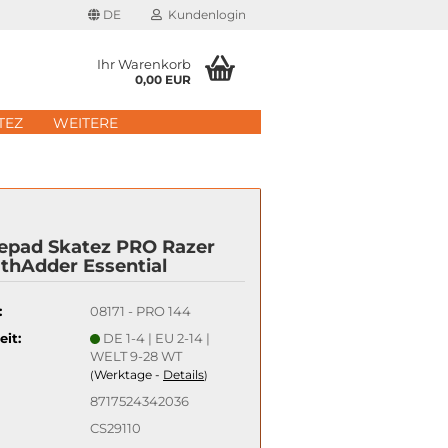
DE
Kundenlogin
Ihr Warenkorb
0,00 EUR
il
TEZ
WEITERE
wort
epad Skatez PRO Razer
thAdder Essential
erstellen
:
08171 - PRO 144
rt vergessen?
eit:
DE 1-4 | EU 2-14 |
WELT 9-28 WT
Schnelle Anmeldung mit
Werktage -
Details
(
)
8717524342036
CS29110