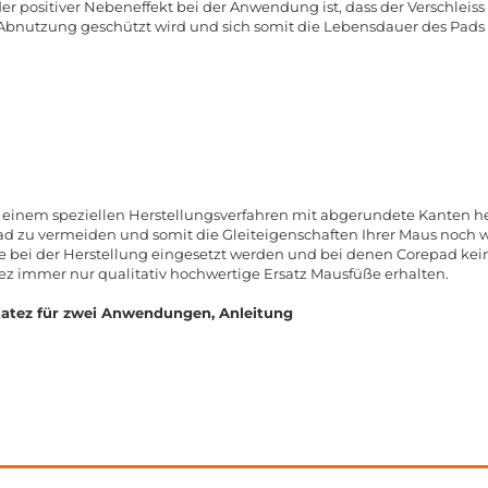
der positiver Nebeneffekt bei der Anwendung ist, dass der Verschlei
r Abnutzung geschützt wird und sich somit die Lebensdauer des Pads 
 einem speziellen Herstellungsverfahren mit abgerundete Kanten her
zu vermeiden und somit die Gleiteigenschaften Ihrer Maus noch we
ie bei der Herstellung eingesetzt werden und bei denen Corepad ke
tez immer nur qualitativ hochwertige Ersatz Mausfüße erhalten.
atez für zwei Anwendungen, Anleitung