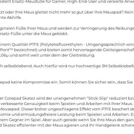
stellt Ersatz-Mausfüße für Gamer, High-End-User und versierte Anw
zt oder Ihre Maus gleitet nicht mehr so gut über Ihre Mauspad? Kei
nte Abhilfe.
riginalen Füße Ihrer Maus und werden zur Verringerung des Reibun
Ersatz-Füße unter die Maus geklebt.
nem Qualität-PTFE (Polytetrafluorethylen - Umgangssprachlich wird 
nt™ bezeichnet) und bieten somit hervorragende Gleiteigenschafte
0,06µ und somit weit unter dem der Gleitreibung.
ch selbstklebend. Auch hierfür wird nur hochwertige 3M Selbstklebefo
repad keine Kompromisse ein. Somit können Sie sicher sein, dass Si
er Corepad Skatez wird der unangenehmen "Stick-Slip" reduziert bzw.
e verbesserte Genauigkeit beim Spielen und Arbeiten mit Ihrer Maus. S
 Mousepad. Dieser bisher ungeschlagene Effekt vom PTFE beschert
omie und ermüdungsfreiere Leistung beim Spielen und Arbeiten. E
nem Gegner im Spiel. Aber auch gerade wenn Sie Ihre Maus den ganz
 Skatez effizienter mit der Maus agieren und Ihr Handgelenk schon