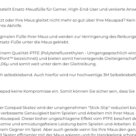
stellt Ersatz-Mausfüße für Gamer, High-End-User und versierte Anw
zt oder Ihre Maus gleitet nicht mehr so gut über Ihre Mauspad? Kei
nte Abhilfe.
riginalen Füße Ihrer Maus und werden zur Verringerung des Reibun
Ersatz-Füße unter die Maus geklebt.
nem Qualität-PTFE (Polytetrafluorethylen - Umgangssprachlich wird 
nt™ bezeichnet) und bieten somit hervorragende Gleiteigenschafte
0,06µ und somit weit unter dem der Gleitreibung.
ch selbstklebend. Auch hierfür wird nur hochwertige 3M Selbstklebefo
repad keine Kompromisse ein. Somit können Sie sicher sein, dass Si
er Corepad Skatez wird der unangenehmen "Stick-Slip" reduziert bzw.
e verbesserte Genauigkeit beim Spielen und Arbeiten mit Ihrer Maus. S
 Mousepad. Dieser bisher ungeschlagene Effekt vom PTFE beschert
omie und ermüdungsfreiere Leistung beim Spielen und Arbeiten. E
nem Gegner im Spiel. Aber auch gerade wenn Sie Ihre Maus den ganz
 Skatez effizienter mit der Maus agieren und Ihr Handgelenk schon