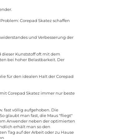
ender.
n Problem: Corepad Skatez schaffen
gswiderstandes und Verbesserung der
dieser Kunststoff oft mit dem
n bei hoher Belastbarkeit. Der
lie für den idealen Halt der Corepad
e mit Corepad Skatez immer nur beste
 fast völlig aufgehoben. Die
o glaubt man fast, die Maus "fliegt"
 dem Anwender neben der optimierten
ndlich erhält man so den
en Tag auf der Arbeit oder zu Hause
en.