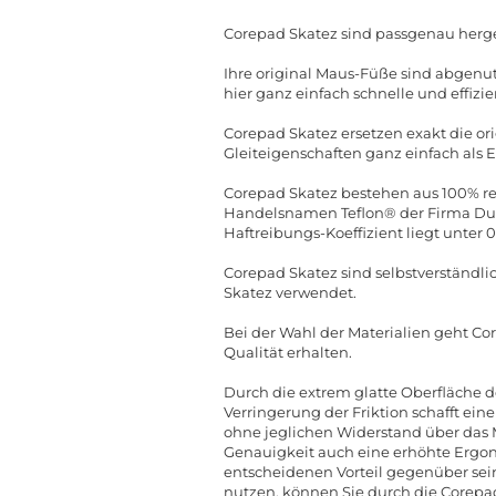
Corepad Skatez sind passgenau herge
Ihre original Maus-Füße sind abgenut
hier ganz einfach schnelle und effizie
Corepad Skatez ersetzen exakt die o
Gleiteigenschaften ganz einfach als 
Corepad Skatez bestehen aus 100% rei
Handelsnamen Teflon® der Firma DuPo
Haftreibungs-Koeffizient liegt unter 
Corepad Skatez sind selbstverständli
Skatez verwendet.
Bei der Wahl der Materialien geht Co
Qualität erhalten.
Durch die extrem glatte Oberfläche d
Verringerung der Friktion schafft ein
ohne jeglichen Widerstand über das
Genauigkeit auch eine erhöhte Ergon
entscheidenen Vorteil gegenüber sei
nutzen, können Sie durch die Corepad