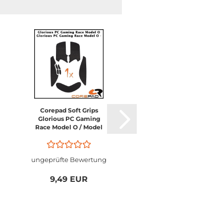
Corepad Soft Grips
Glorious PC Gaming
Race Model O / Model
O- / Model O Pro
Wireless / Series One
PRO Wireless
ungeprüfte Bewertung
9,49 EUR