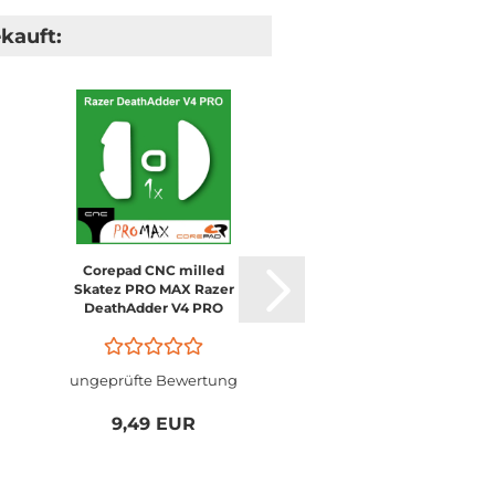
kauft:
Corepad CNC milled
Corepad CNC milled
Skatez PRO MAX Razer
Skatez PRO MAX Raze
DeathAdder V4 PRO
Viper V4 PRO
ungeprüfte Bewertung
ungeprüfte Bewertu
9,49 EUR
9,49 EUR