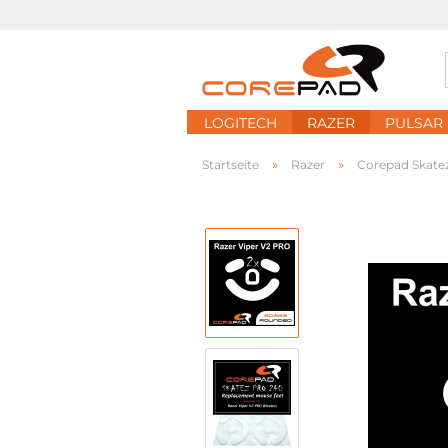
LOGITECH
RAZER
PULSAR
»
»
Startseite
Razer
Corepad Skatez