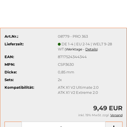
Art.Nr.:
08779 - PRO 363
Lieferzeit:
DE 1-4 | EU 2-14 | WELT 9-28
WT
Werktage -
Details
(
)
EAN:
8717524344344
MPN:
CSP3630
Dicke:
0,85 mm
Sets:
2x
Kompatibilität:
ATK X1 V2 Ultimate 2.0
ATK X1 V2 Extreme 2.0
9,49 EUR
inkl. 19% MwSt. zzgl.
Versand