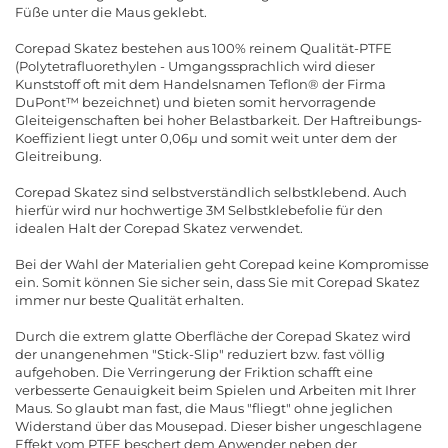
Füße unter die Maus geklebt.
Corepad Skatez bestehen aus 100% reinem Qualität-PTFE
(Polytetrafluorethylen - Umgangssprachlich wird dieser
Kunststoff oft mit dem Handelsnamen Teflon® der Firma
DuPont™ bezeichnet) und bieten somit hervorragende
Gleiteigenschaften bei hoher Belastbarkeit. Der Haftreibungs-
Koeffizient liegt unter 0,06µ und somit weit unter dem der
Gleitreibung.
Corepad Skatez sind selbstverständlich selbstklebend. Auch
hierfür wird nur hochwertige 3M Selbstklebefolie für den
idealen Halt der Corepad Skatez verwendet.
Bei der Wahl der Materialien geht Corepad keine Kompromisse
ein. Somit können Sie sicher sein, dass Sie mit Corepad Skatez
immer nur beste Qualität erhalten.
Durch die extrem glatte Oberfläche der Corepad Skatez wird
der unangenehmen "Stick-Slip" reduziert bzw. fast völlig
aufgehoben. Die Verringerung der Friktion schafft eine
verbesserte Genauigkeit beim Spielen und Arbeiten mit Ihrer
Maus. So glaubt man fast, die Maus "fliegt" ohne jeglichen
Widerstand über das Mousepad. Dieser bisher ungeschlagene
Effekt vom PTFE beschert dem Anwender neben der