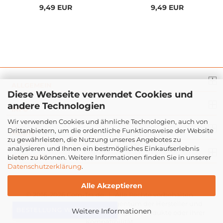
9,49 EUR
9,49 EUR
ALLGEMEIN
Diese Webseite verwendet Cookies und
andere Technologien
INFO
Wir verwenden Cookies und ähnliche Technologien, auch von
Drittanbietern, um die ordentliche Funktionsweise der Website
RECHT
zu gewährleisten, die Nutzung unseres Angebotes zu
analysieren und Ihnen ein bestmögliches Einkaufserlebnis
ZAHLUNG
bieten zu können. Weitere Informationen finden Sie in unserer
Datenschutzerklärung
.
Alle Akzeptieren
© 2016-2026
Com-Tra.de
| Alle Rechte vorbehalten
Markennamen & Logos sind Eigentum der Hersteller und
BESTELLUNG WIDERRUFEN
Weitere Informationen
dienen lediglich der Beschreibung der Produkte oder ihrer
Kompatibilität